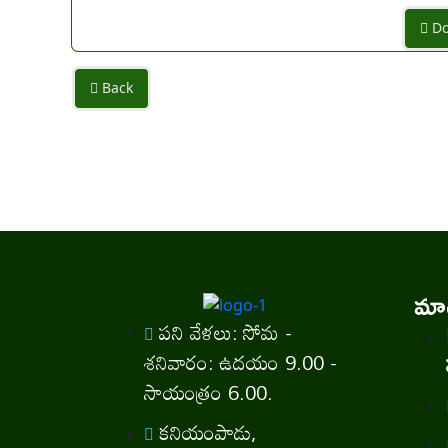
Do
Back
మాగ
పని వేళలు: సోమ -
శనివారం: ఉదయం 9.00 -
సాయంత్రం 6.00.
కనియంపాడు,