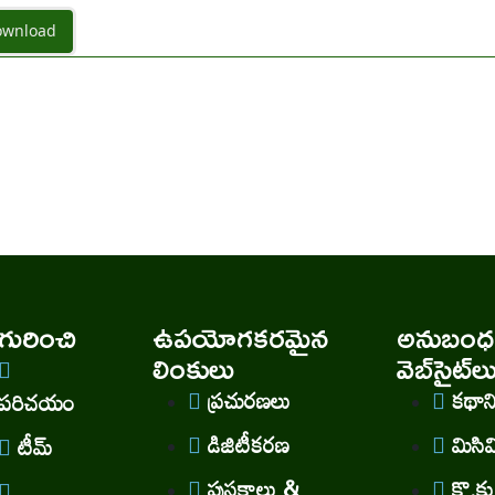
wnload
ురించి
ఉపయోగకరమైన
అనుబంధ
లింకులు
వెబ్‌సైట్‌ల
ప్రచురణలు
కథా
పరిచయం
డిజిటీకరణ
మిసి
టీమ్
పుస్తకాలు &
కొ.కు