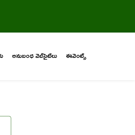
గు
అనుబంధ వెబ్‌సైట్‌లు
ఈవెంట్స్