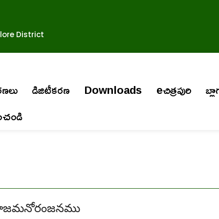
ore District
ురణలు
డిజిటీకరణ
Downloads
eచిత్రపురి
బ్లా
ించండి
రాజమనోరంజనము