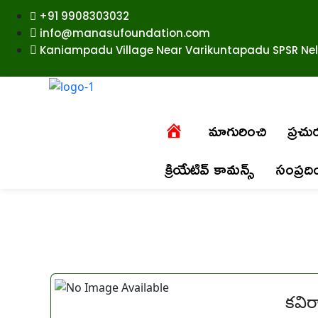
+91 9908303032
info@manasufoundation.com
Kaniampadu Village Near Varikuntapadu SPSR Nell
మాగురించి
ప్రచ
క్రియేటివ్ కామన్స్
సంప్రద
కవి