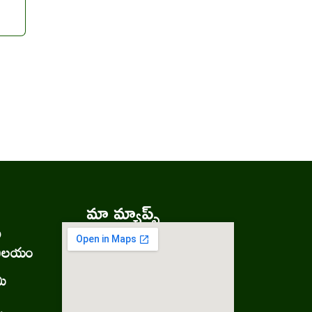
మా మ్యాప్స్
ు
నిలయం
మి
.