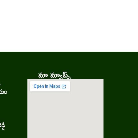
మా మ్యాప్స్
ు
లయం
్డి