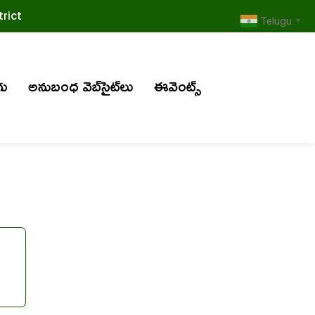
rict
Telugu
▼
గు
అనుబంధ వెబ్‌సైట్‌లు
ఈవెంట్స్