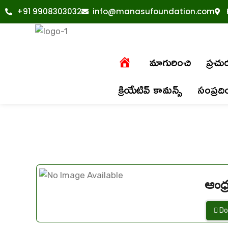
+91 9908303032
info@manasufoundation.com
మాగురించి
ప్రచ
క్రియేటివ్ కామన్స్
సంప్రద
ఆంధ
Do