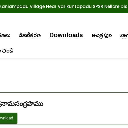
Kaniampadu Village Near Varikuntapadu SPSR Nellore Dist
ురణలు
డిజిటీకరణ
Downloads
eచిత్రపురి
బ్లా
ించండి
్రనామసంగ్రహము
wnload