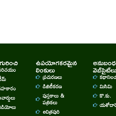
ురించి
ఉపయోగకరమైన
అనుబంధ
లింకులు
వెబ్‌సైట్‌ల
పరిచయం
ప్రచురణలు
కథాని
ీమ్
డిజిటీకరణ
మిసిమి
సహకారం
పుస్తకాలు &
కొ.కు.
వార్డులు
పత్రికలు
యశోదారెడ
వీడియోలు
eచిత్రపురి