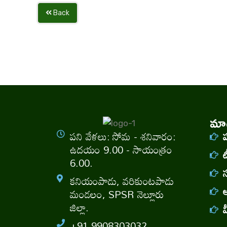
Back
మాగ
పని వేళలు: సోమ - శనివారం:
ఉదయం 9.00 - సాయంత్రం
ట
6.00.
కనియంపాడు, వరికుంటపాడు
అ
మండలం, SPSR నెల్లూరు
జిల్లా.
+91 9908303032