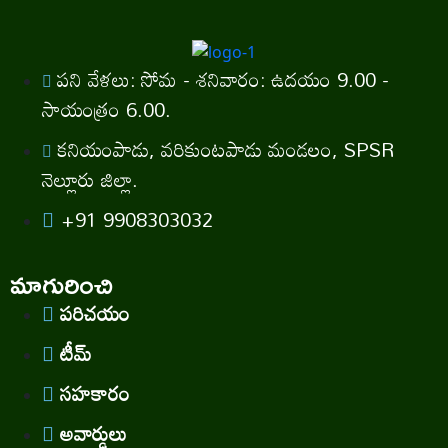
పని వేళలు: సోమ - శనివారం: ఉదయం 9.00 -
సాయంత్రం 6.00.
కనియంపాడు, వరికుంటపాడు మండలం, SPSR
నెల్లూరు జిల్లా.
+91 9908303032
మాగురించి
పరిచయం
టీమ్
సహకారం
అవార్డులు