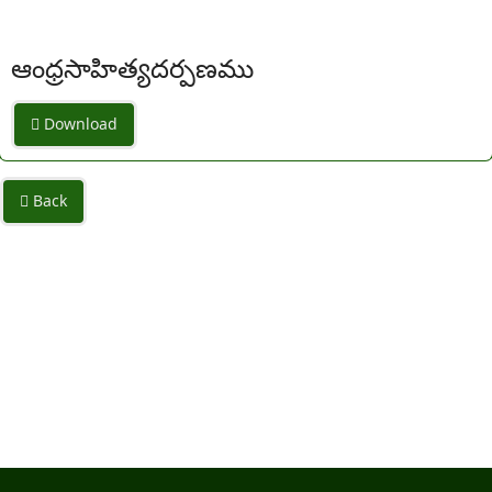
ఆంధ్రసాహిత్యదర్పణము
Download
Back