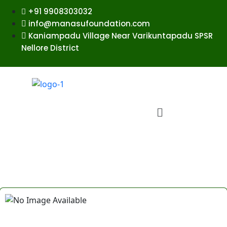
+91 9908303032
info@manasufoundation.com
Kaniampadu Village Near Varikuntapadu SPSR
Nellore District