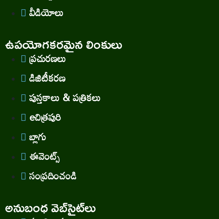
వీడియోలు
ఉపయోగకరమైన లింకులు
ప్రచురణలు
డిజిటీకరణ
పుస్తకాలు & పత్రికలు
eచిత్రపురి
బ్లాగు
ఈవెంట్స్
సంప్రదించండి
అనుబంధ వెబ్‌సైట్‌లు