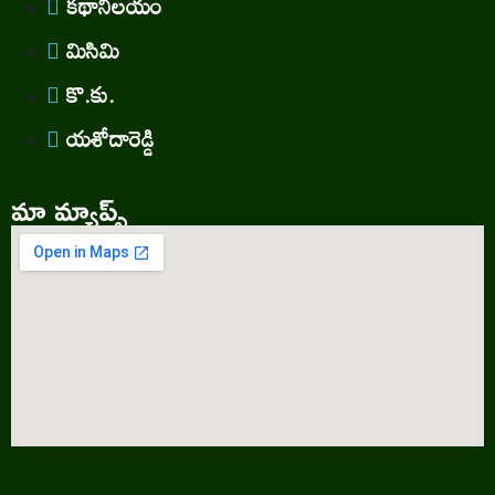
కథానిలయం
మిసిమి
కొ.కు.
యశోదారెడ్డి
మా మ్యాప్స్