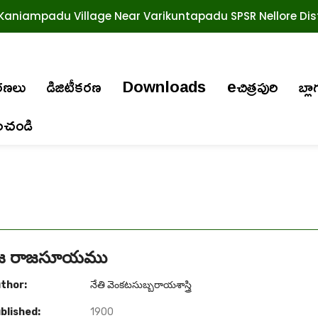
Kaniampadu Village Near Varikuntapadu SPSR Nellore Dist
ురణలు
డిజిటీకరణ
Downloads
eచిత్రపురి
బ్లా
ించండి
మజ రాజసూయము
thor:
నేతి వెంకటసుబ్బరాయశాస్త్రి
blished:
1900