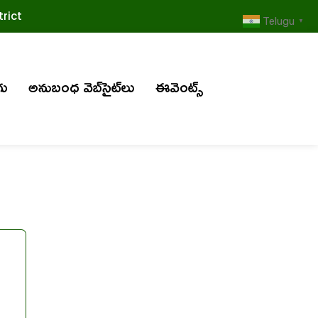
rict
Telugu
▼
గు
అనుబంధ వెబ్‌సైట్‌లు
ఈవెంట్స్