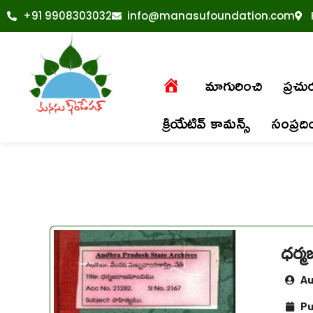
+91 9908303032
info@manasufoundation.com
మాగురించి
ప్రచ
క్రియేటివ్ కామన్స్
సంప్రద
ధర్
Au
Pu