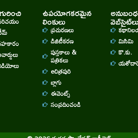
ురించి
ఉపయోగకరమైన
అనుబంధ
లింకులు
వెబ్‌సైట్‌ల
పరిచయం
ప్రచురణలు
కథాని
ీమ్
డిజిటీకరణ
మిసిమి
సహకారం
పుస్తకాలు &
కొ.కు.
వార్డులు
పత్రికలు
యశోదారెడ
వీడియోలు
eచిత్రపురి
బ్లాగు
ఈవెంట్స్
సంప్రదించండి