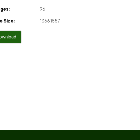
ges:
96
e Size:
13661557
ownload