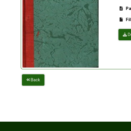
Pa
Fil
D
Back