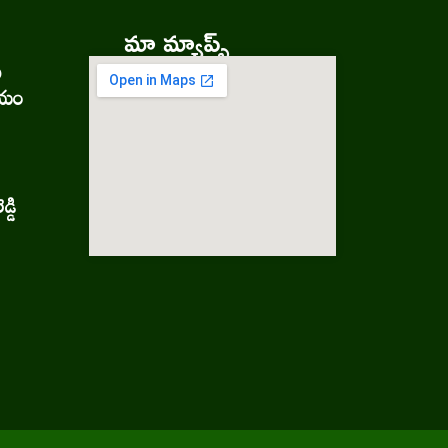
మా మ్యాప్స్
ు
లయం
్డి