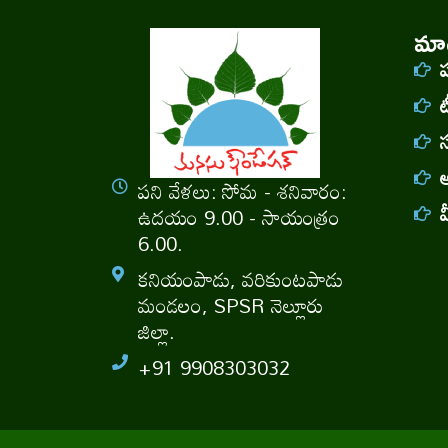
మాగ
ట
అ
పని వేళలు: సోమ - శనివారం:
ఉదయం 9.00 - సాయంత్రం
6.00.
కనియంపాడు, వరికుంటపాడు
మండలం, SPSR నెల్లూరు
జిల్లా.
+91 9908303032