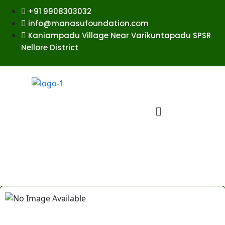
+91 9908303032
info@manasufoundation.com
Kaniampadu Village Near Varikuntapadu SPSR
Nellore District