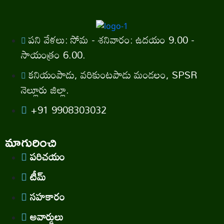
పని వేళలు: సోమ - శనివారం: ఉదయం 9.00 -
సాయంత్రం 6.00.
కనియంపాడు, వరికుంటపాడు మండలం, SPSR
నెల్లూరు జిల్లా.
+91 9908303032
మాగురించి
పరిచయం
టీమ్
సహకారం
అవార్డులు