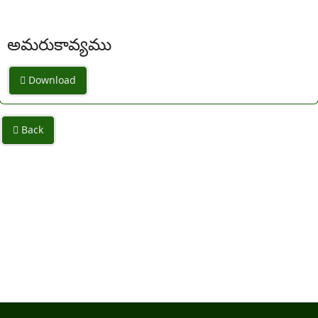
అమరుకావ్యము
Download
Back