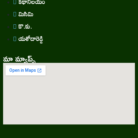
కథానిలయం
మిసిమి
కొ.కు.
యశోదారెడ్డి
మా మ్యాప్స్