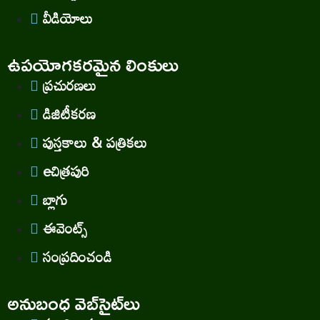
వీడియోలు
ఉపయోగకరమైన లింకులు
ప్రచురణలు
డిజిటీకరణ
పుస్తకాలు & పత్రికలు
eచిత్రపురి
బ్లాగు
ఈవెంట్స్
సంప్రదించండి
అనుబంధ వెబ్‌సైట్‌లు