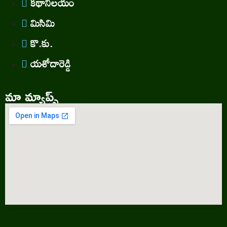
కథానిలయం
మిసిమి
కొ.కు.
యశోదారెడ్డి
మా మ్యాప్స్