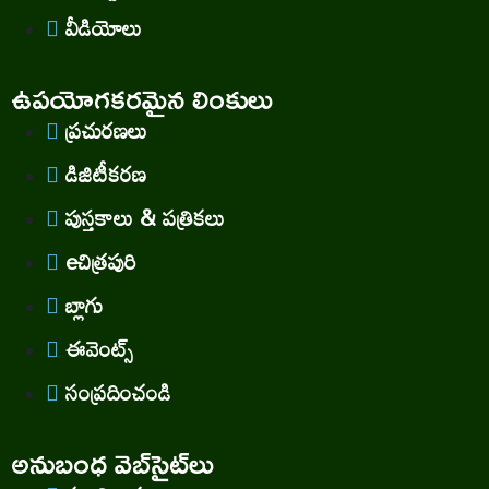
వీడియోలు
ఉపయోగకరమైన లింకులు
ప్రచురణలు
డిజిటీకరణ
పుస్తకాలు & పత్రికలు
eచిత్రపురి
బ్లాగు
ఈవెంట్స్
సంప్రదించండి
అనుబంధ వెబ్‌సైట్‌లు