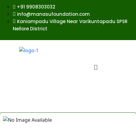
+91 9908303032
info@manasufoundation.com
Kaniampadu Village Near Varikuntapadu SPSR
Nellore District