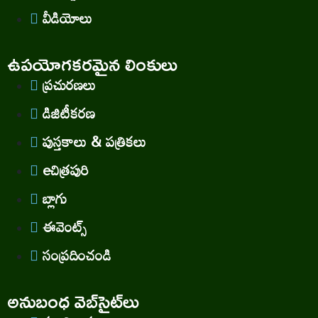
వీడియోలు
ఉపయోగకరమైన లింకులు
ప్రచురణలు
డిజిటీకరణ
పుస్తకాలు & పత్రికలు
eచిత్రపురి
బ్లాగు
ఈవెంట్స్
సంప్రదించండి
అనుబంధ వెబ్‌సైట్‌లు