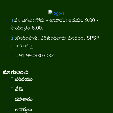
పని వేళలు: సోమ - శనివారం: ఉదయం 9.00 -
సాయంత్రం 6.00.
కనియంపాడు, వరికుంటపాడు మండలం, SPSR
నెల్లూరు జిల్లా.
+91 9908303032
మాగురించి
పరిచయం
టీమ్
సహకారం
అవార్డులు