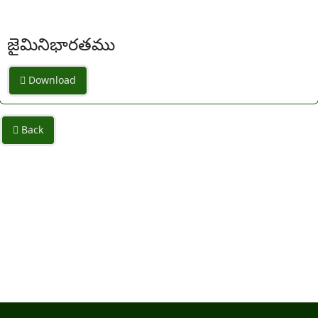
జైమినిభారతము
Download
Back