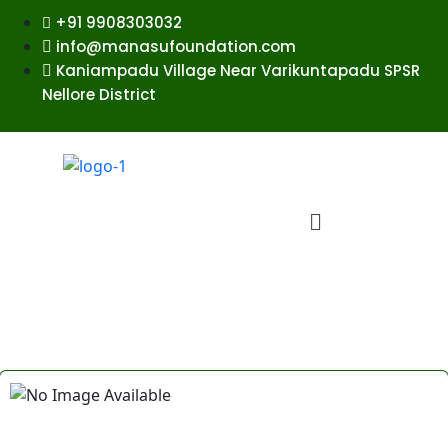
+91 9908303032
info@manasufoundation.com
Kaniampadu Village Near Varikuntapadu SPSR
Nellore District