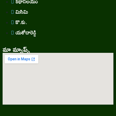
కథానిలయం
మిసిమి
కొ.కు.
యశోదారెడ్డి
మా మ్యాప్స్