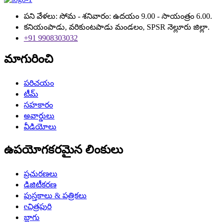
పని వేళలు: సోమ - శనివారం: ఉదయం 9.00 - సాయంత్రం 6.00.
కనియంపాడు, వరికుంటపాడు మండలం, SPSR నెల్లూరు జిల్లా.
+91 9908303032
మాగురించి
పరిచయం
టీమ్
సహకారం
అవార్డులు
వీడియోలు
ఉపయోగకరమైన లింకులు
ప్రచురణలు
డిజిటీకరణ
పుస్తకాలు & పత్రికలు
eచిత్రపురి
బ్లాగు