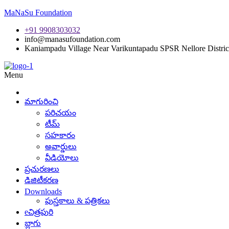
MaNaSu Foundation
+91 9908303032
info@manasufoundation.com
Kaniampadu Village Near Varikuntapadu SPSR Nellore Distric
Menu
మాగురించి
పరిచయం
టీమ్
సహకారం
అవార్డులు
వీడియోలు
ప్రచురణలు
డిజిటీకరణ
Downloads
పుస్తకాలు & పత్రికలు
eచిత్రపురి
బ్లాగు