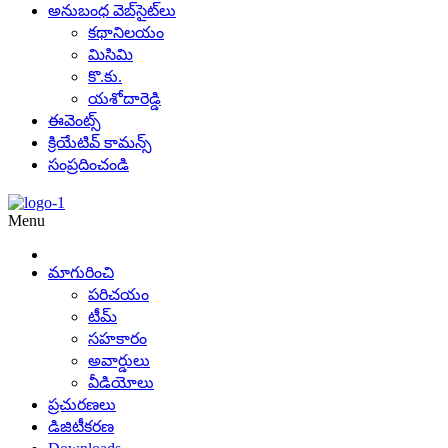
అనుబంధ వెబ్‌సైట్‌లు
కథానిలయం
మిసిమి
కొ.కు.
యశోదారెడ్డి
ఈవెంట్స్
క్రియేటివ్ కామన్స్
సంప్రదించండి
Menu
మాగురించి
పరిచయం
టీమ్
సహకారం
అవార్డులు
వీడియోలు
ప్రచురణలు
డిజిటీకరణ