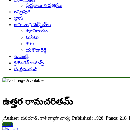
Downloads
పుస్తకాలు & పత్రికలు
eచిత్రపురి
బ్లాగు
అనుబంధ వెబ్‌సైట్‌లు
కథానిలయం
మిసిమి
కొ.కు.
యశోదారెడ్డి
ఈవెంట్స్
క్రియేటివ్ కామన్స్
సంప్రదించండి
ఉత్తర రామచరితమ్
Author:
భవభూతి, కాశీ వ్యాసాచార్య
Published:
1928
Pages:
218
F
Back