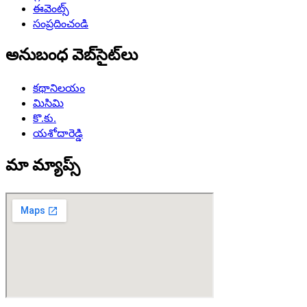
ఈవెంట్స్
సంప్రదించండి
అనుబంధ వెబ్‌సైట్‌లు
కథానిలయం
మిసిమి
కొ.కు.
యశోదారెడ్డి
మా మ్యాప్స్