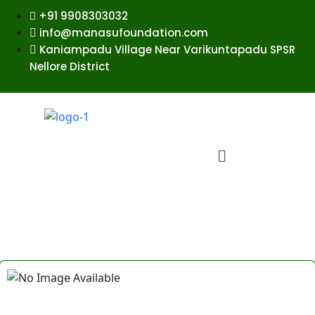
+91 9908303032
info@manasufoundation.com
Kaniampadu Village Near Varikuntapadu SPSR
Nellore District