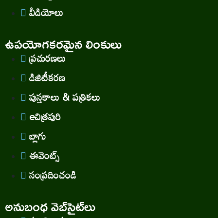
వీడియోలు
ఉపయోగకరమైన లింకులు
ప్రచురణలు
డిజిటీకరణ
పుస్తకాలు & పత్రికలు
eచిత్రపురి
బ్లాగు
ఈవెంట్స్
సంప్రదించండి
అనుబంధ వెబ్‌సైట్‌లు