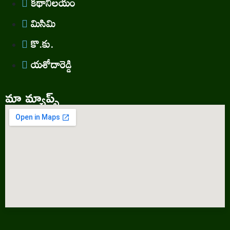
కథానిలయం
మిసిమి
కొ.కు.
యశోదారెడ్డి
మా మ్యాప్స్