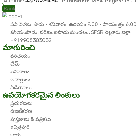
Author:
శేషము వెంకటకవి
Published:
1884
Pages:
160
Back
పని వేళలు: సోమ - శనివారం: ఉదయం 9.00 - సాయంత్రం 6.00
కనియంపాడు, వరికుంటపాడు మండలం, SPSR నెల్లూరు జిల్లా.
+91 9908303032
మాగురించి
పరిచయం
టీమ్
సహకారం
అవార్డులు
వీడియోలు
ఉపయోగకరమైన లింకులు
ప్రచురణలు
డిజిటీకరణ
పుస్తకాలు & పత్రికలు
eచిత్రపురి
బ్లాగు