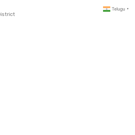
Telugu
▼
istrict