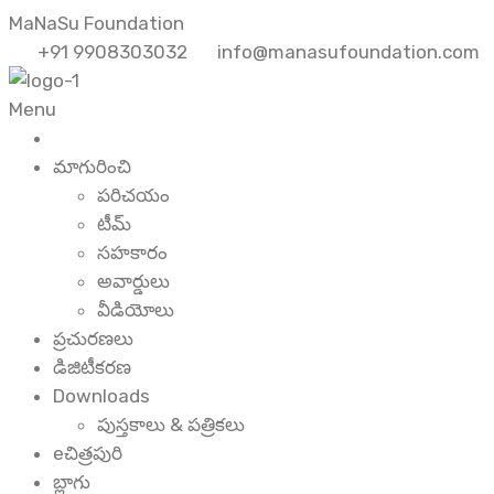
MaNaSu Foundation
+91 9908303032
info@manasufoundation.com
Menu
మాగురించి
పరిచయం
టీమ్
సహకారం
అవార్డులు
వీడియోలు
ప్రచురణలు
డిజిటీకరణ
Downloads
పుస్తకాలు & పత్రికలు
eచిత్రపురి
బ్లాగు