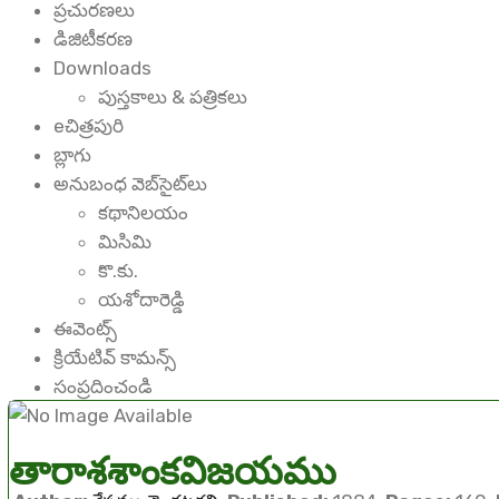
ప్రచురణలు
డిజిటీకరణ
Downloads
పుస్తకాలు & పత్రికలు
eచిత్రపురి
బ్లాగు
అనుబంధ వెబ్‌సైట్‌లు
కథానిలయం
మిసిమి
కొ.కు.
యశోదారెడ్డి
ఈవెంట్స్
క్రియేటివ్ కామన్స్
సంప్రదించండి
తారాశశాంకవిజయము