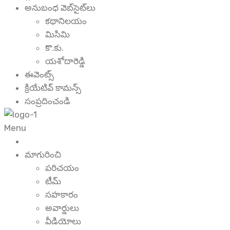
అనుబంధ వెబ్‌సైట్‌లు
కథానిలయం
మిసిమి
కొ.కు.
యశోదారెడ్డి
ఈవెంట్స్
క్రియేటివ్ కామన్స్
సంప్రదించండి
Menu
మాగురించి
పరిచయం
టీమ్
సహకారం
అవార్డులు
వీడియోలు