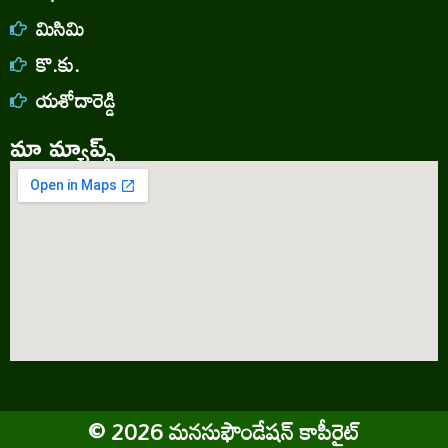
మిసిమి
కొ.కు.
యశోదారెడ్డి
మా మ్యాప్స్
©
2026
మనసుఫౌండేషన్ కాపీరైట్