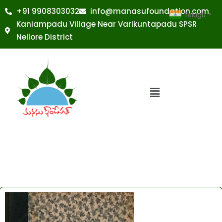
+91 9908303032
info@manasufoundation.com
Telugu
▼
Kaniampadu Village Near Varikuntapadu SPSR
Nellore District