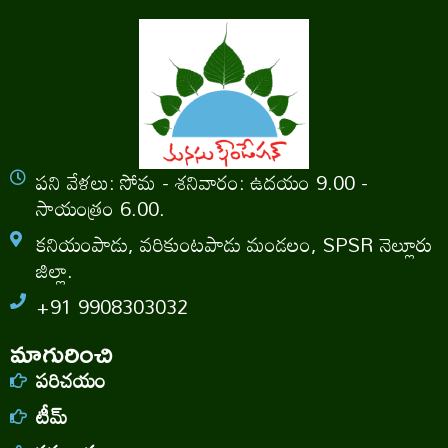
పని వేళలు: సోమ - శనివారం: ఉదయం 9.00 -
సాయంత్రం 6.00.
కనియంపాడు, వరికుంటపాడు మండలం, SPSR నెల్లూరు
జిల్లా.
+91 9908303032
మాగురించి
పరిచయం
టీమ్