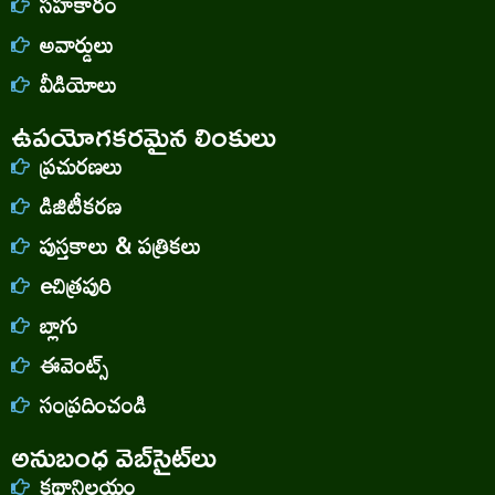
సహకారం
అవార్డులు
వీడియోలు
ఉపయోగకరమైన లింకులు
ప్రచురణలు
డిజిటీకరణ
పుస్తకాలు & పత్రికలు
eచిత్రపురి
బ్లాగు
ఈవెంట్స్
సంప్రదించండి
అనుబంధ వెబ్‌సైట్‌లు
కథానిలయం