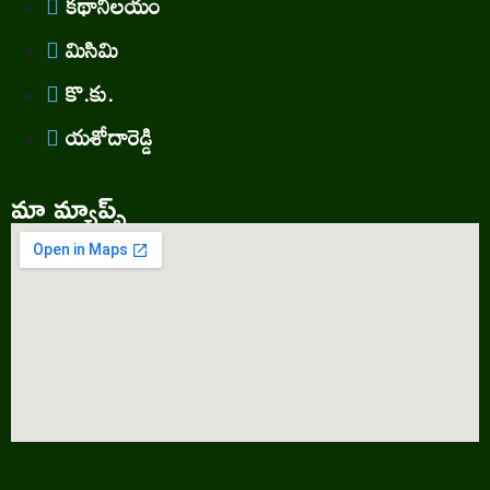
కథానిలయం
మిసిమి
కొ.కు.
యశోదారెడ్డి
మా మ్యాప్స్