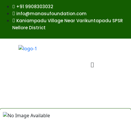
+91 9908303032
info@manasufoundation.com
Kaniampadu Village Near Varikuntapadu SPSR
Nellore District