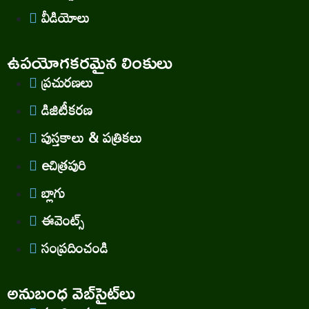
వీడియోలు
ఉపయోగకరమైన లింకులు
ప్రచురణలు
డిజిటీకరణ
పుస్తకాలు & పత్రికలు
eచిత్రపురి
బ్లాగు
ఈవెంట్స్
సంప్రదించండి
అనుబంధ వెబ్‌సైట్‌లు