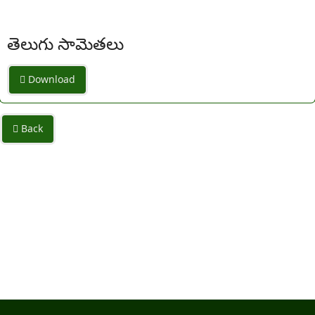
తెలుగు సామెతలు
Download
Back