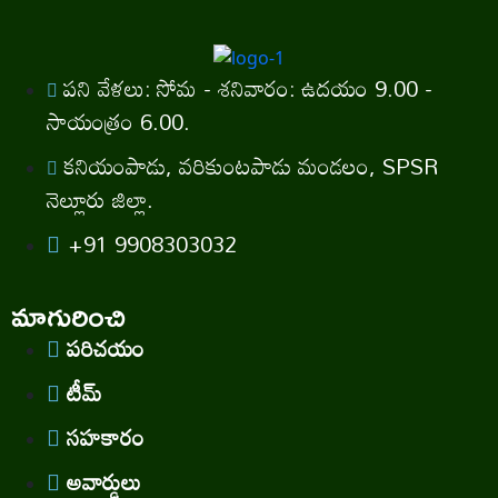
పని వేళలు: సోమ - శనివారం: ఉదయం 9.00 -
సాయంత్రం 6.00.
కనియంపాడు, వరికుంటపాడు మండలం, SPSR
నెల్లూరు జిల్లా.
+91 9908303032
మాగురించి
పరిచయం
టీమ్
సహకారం
అవార్డులు