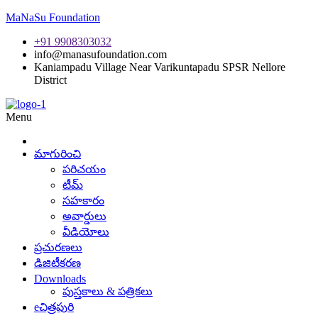
MaNaSu Foundation
+91 9908303032
info@manasufoundation.com
Kaniampadu Village Near Varikuntapadu SPSR Nellore
District
Menu
మాగురించి
పరిచయం
టీమ్
సహకారం
అవార్డులు
వీడియోలు
ప్రచురణలు
డిజిటీకరణ
Downloads
పుస్తకాలు & పత్రికలు
eచిత్రపురి