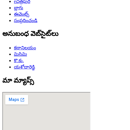
eచిత్రపురి
బ్లాగు
ఈవెంట్స్
సంప్రదించండి
అనుబంధ వెబ్‌సైట్‌లు
కథానిలయం
మిసిమి
కొ.కు.
యశోదారెడ్డి
మా మ్యాప్స్