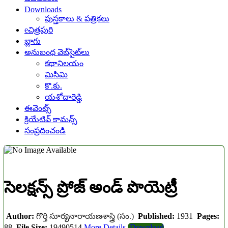
Downloads
పుస్తకాలు & పత్రికలు
eచిత్రపురి
బ్లాగు
అనుబంధ వెబ్‌సైట్‌లు
కథానిలయం
మిసిమి
కొ.కు.
యశోదారెడ్డి
ఈవెంట్స్
క్రియేటివ్ కామన్స్
సంప్రదించండి
సెలక్షన్స్ ప్రోజ్ అండ్ పొయెట్రీ
Author:
గొర్తి సూర్యనారాయణశాస్త్రి (సం.)
Published:
1931
Pages:
88
File Size:
19490514
More Details
Download