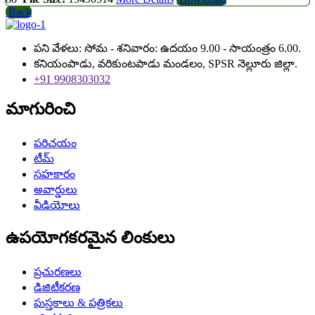
Back
పని వేళలు: సోమ - శనివారం: ఉదయం 9.00 - సాయంత్రం 6.00.
కనియంపాడు, వరికుంటపాడు మండలం, SPSR నెల్లూరు జిల్లా.
+91 9908303032
మాగురించి
పరిచయం
టీమ్
సహకారం
అవార్డులు
వీడియోలు
ఉపయోగకరమైన లింకులు
ప్రచురణలు
డిజిటీకరణ
పుస్తకాలు & పత్రికలు