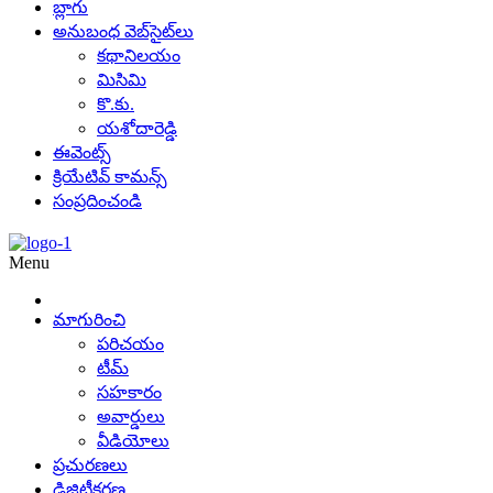
బ్లాగు
అనుబంధ వెబ్‌సైట్‌లు
కథానిలయం
మిసిమి
కొ.కు.
యశోదారెడ్డి
ఈవెంట్స్
క్రియేటివ్ కామన్స్
సంప్రదించండి
Menu
మాగురించి
పరిచయం
టీమ్
సహకారం
అవార్డులు
వీడియోలు
ప్రచురణలు
డిజిటీకరణ