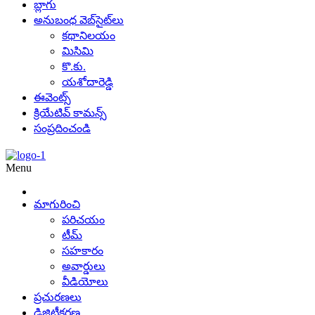
బ్లాగు
అనుబంధ వెబ్‌సైట్‌లు
కథానిలయం
మిసిమి
కొ.కు.
యశోదారెడ్డి
ఈవెంట్స్
క్రియేటివ్ కామన్స్
సంప్రదించండి
Menu
మాగురించి
పరిచయం
టీమ్
సహకారం
అవార్డులు
వీడియోలు
ప్రచురణలు
డిజిటీకరణ