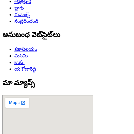
eచిత్రపురి
బ్లాగు
ఈవెంట్స్
సంప్రదించండి
అనుబంధ వెబ్‌సైట్‌లు
కథానిలయం
మిసిమి
కొ.కు.
యశోదారెడ్డి
మా మ్యాప్స్