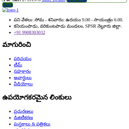
Back
పని వేళలు: సోమ - శనివారం: ఉదయం 9.00 - సాయంత్రం 6.00.
కనియంపాడు, వరికుంటపాడు మండలం, SPSR నెల్లూరు జిల్లా.
+91 9908303032
మాగురించి
పరిచయం
టీమ్
సహకారం
అవార్డులు
వీడియోలు
ఉపయోగకరమైన లింకులు
ప్రచురణలు
డిజిటీకరణ
పుస్తకాలు & పత్రికలు