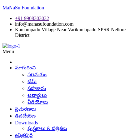
MaNaSu Foundation
+91 9908303032
info@manasufoundation.com
Kaniampadu Village Near Varikuntapadu SPSR Nellore
District
Menu
మాగురించి
పరిచయం
టీమ్
సహకారం
అవార్డులు
వీడియోలు
ప్రచురణలు
డిజిటీకరణ
Downloads
పుస్తకాలు & పత్రికలు
eచిత్రపురి