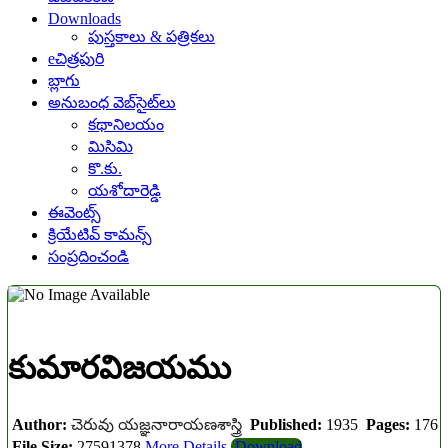
Downloads
పుస్తకాలు & పత్రికలు
eచిత్రపురి
బ్లాగు
అనుబంధ వెబ్‌సైట్‌లు
కథానిలయం
మిసిమి
కొ.కు.
యశోదారెడ్డి
ఈవెంట్స్
క్రియేటివ్ కామన్స్
సంప్రదించండి
కుమారవిజయము
Author:
చెరువు యజ్ఞనారాయణశాస్త్రి
Published:
1935
Pages:
176
File Size:
27591378
More Details
Download