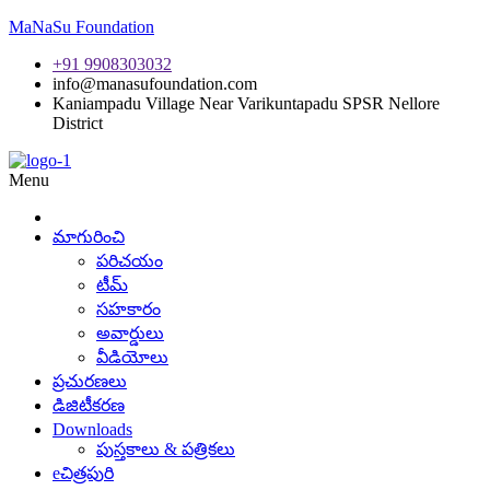
MaNaSu Foundation
+91 9908303032
info@manasufoundation.com
Kaniampadu Village Near Varikuntapadu SPSR Nellore
District
Menu
మాగురించి
పరిచయం
టీమ్
సహకారం
అవార్డులు
వీడియోలు
ప్రచురణలు
డిజిటీకరణ
Downloads
పుస్తకాలు & పత్రికలు
eచిత్రపురి