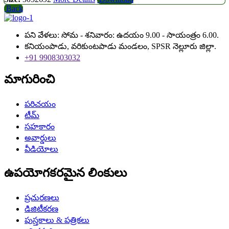
Back
పని వేళలు: సోమ - శనివారం: ఉదయం 9.00 - సాయంత్రం 6.00.
కనియంపాడు, వరికుంటపాడు మండలం, SPSR నెల్లూరు జిల్లా.
+91 9908303032
మాగురించి
పరిచయం
టీమ్
సహకారం
అవార్డులు
వీడియోలు
ఉపయోగకరమైన లింకులు
ప్రచురణలు
డిజిటీకరణ
పుస్తకాలు & పత్రికలు