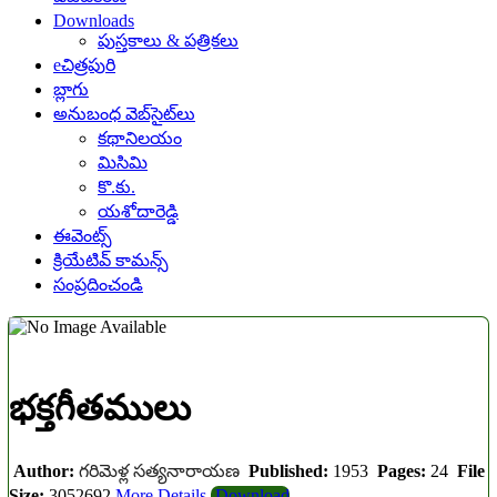
Downloads
పుస్తకాలు & పత్రికలు
eచిత్రపురి
బ్లాగు
అనుబంధ వెబ్‌సైట్‌లు
కథానిలయం
మిసిమి
కొ.కు.
యశోదారెడ్డి
ఈవెంట్స్
క్రియేటివ్ కామన్స్
సంప్రదించండి
భక్తగీతములు
Author:
గరిమెళ్ల సత్యనారాయణ
Published:
1953
Pages:
24
File
Size:
3052692
More Details
Download