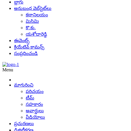
బ్లాగు
అనుబంధ వెబ్‌సైట్‌లు
కథానిలయం
మిసిమి
కొ.కు.
యశోదారెడ్డి
ఈవెంట్స్
క్రియేటివ్ కామన్స్
సంప్రదించండి
Menu
మాగురించి
పరిచయం
టీమ్
సహకారం
అవార్డులు
వీడియోలు
ప్రచురణలు
డిజిటీకరణ