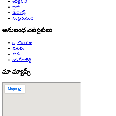
eచిత్రపురి
బ్లాగు
ఈవెంట్స్
సంప్రదించండి
అనుబంధ వెబ్‌సైట్‌లు
కథానిలయం
మిసిమి
కొ.కు.
యశోదారెడ్డి
మా మ్యాప్స్