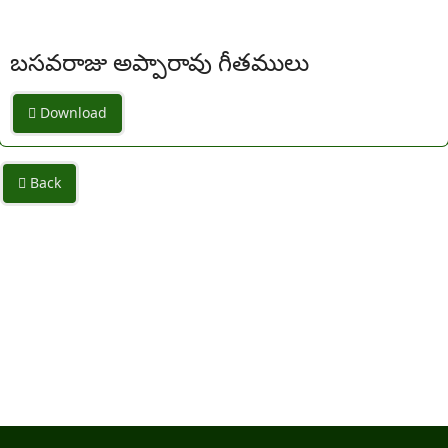
బసవరాజు అప్పారావు గీతములు
Download
Back