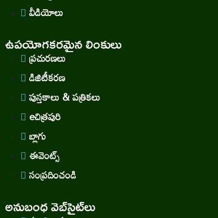
వీడియోలు
ఉపయోగకరమైన లింకులు
ప్రచురణలు
డిజిటీకరణ
పుస్తకాలు & పత్రికలు
eచిత్రపురి
బ్లాగు
ఈవెంట్స్
సంప్రదించండి
అనుబంధ వెబ్‌సైట్‌లు