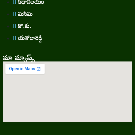
కథానిలయం
మిసిమి
కొ.కు.
యశోదారెడ్డి
మా మ్యాప్స్