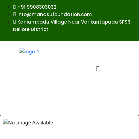
+91 9908303032
info@manasufoundation.com
Kaniampadu Village Near Varikuntapadu SPSR
Nellore District