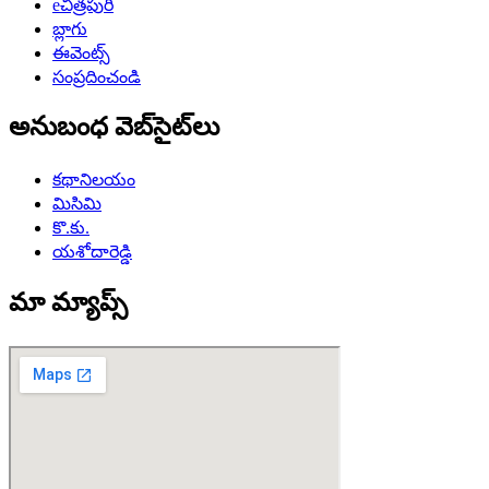
eచిత్రపురి
బ్లాగు
ఈవెంట్స్
సంప్రదించండి
అనుబంధ వెబ్‌సైట్‌లు
కథానిలయం
మిసిమి
కొ.కు.
యశోదారెడ్డి
మా మ్యాప్స్