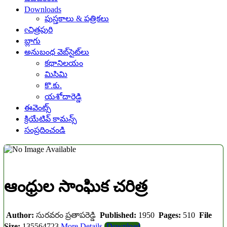
Downloads
పుస్తకాలు & పత్రికలు
eచిత్రపురి
బ్లాగు
అనుబంధ వెబ్‌సైట్‌లు
కథానిలయం
మిసిమి
కొ.కు.
యశోదారెడ్డి
ఈవెంట్స్
క్రియేటివ్ కామన్స్
సంప్రదించండి
ఆంధ్రుల సాంఘిక చరిత్ర
Author:
సురవరం ప్రతాపరెడ్డి
Published:
1950
Pages:
510
File
Size:
135564723
More Details
Download