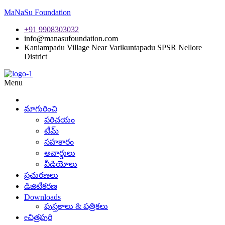
MaNaSu Foundation
+91 9908303032
info@manasufoundation.com
Kaniampadu Village Near Varikuntapadu SPSR Nellore
District
Menu
మాగురించి
పరిచయం
టీమ్
సహకారం
అవార్డులు
వీడియోలు
ప్రచురణలు
డిజిటీకరణ
Downloads
పుస్తకాలు & పత్రికలు
eచిత్రపురి