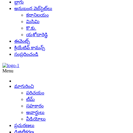
బ్లాగు
అనుబంధ వెబ్‌సైట్‌లు
కథానిలయం
మిసిమి
కొ.కు.
యశోదారెడ్డి
ఈవెంట్స్
క్రియేటివ్ కామన్స్
సంప్రదించండి
Menu
మాగురించి
పరిచయం
టీమ్
సహకారం
అవార్డులు
వీడియోలు
ప్రచురణలు
డిజిటీకరణ