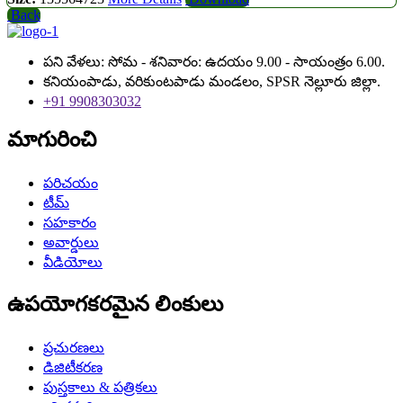
Back
పని వేళలు: సోమ - శనివారం: ఉదయం 9.00 - సాయంత్రం 6.00.
కనియంపాడు, వరికుంటపాడు మండలం, SPSR నెల్లూరు జిల్లా.
+91 9908303032
మాగురించి
పరిచయం
టీమ్
సహకారం
అవార్డులు
వీడియోలు
ఉపయోగకరమైన లింకులు
ప్రచురణలు
డిజిటీకరణ
పుస్తకాలు & పత్రికలు