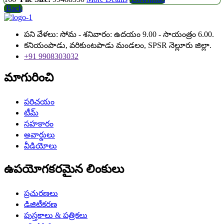
Back
పని వేళలు: సోమ - శనివారం: ఉదయం 9.00 - సాయంత్రం 6.00.
కనియంపాడు, వరికుంటపాడు మండలం, SPSR నెల్లూరు జిల్లా.
+91 9908303032
మాగురించి
పరిచయం
టీమ్
సహకారం
అవార్డులు
వీడియోలు
ఉపయోగకరమైన లింకులు
ప్రచురణలు
డిజిటీకరణ
పుస్తకాలు & పత్రికలు