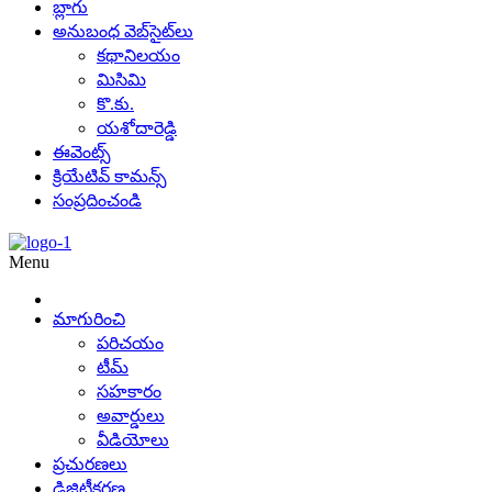
బ్లాగు
అనుబంధ వెబ్‌సైట్‌లు
కథానిలయం
మిసిమి
కొ.కు.
యశోదారెడ్డి
ఈవెంట్స్
క్రియేటివ్ కామన్స్
సంప్రదించండి
Menu
మాగురించి
పరిచయం
టీమ్
సహకారం
అవార్డులు
వీడియోలు
ప్రచురణలు
డిజిటీకరణ