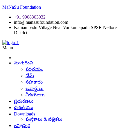
MaNaSu Foundation
+91 9908303032
info@manasufoundation.com
Kaniampadu Village Near Varikuntapadu SPSR Nellore
District
Menu
మాగురించి
పరిచయం
టీమ్
సహకారం
అవార్డులు
వీడియోలు
ప్రచురణలు
డిజిటీకరణ
Downloads
పుస్తకాలు & పత్రికలు
eచిత్రపురి