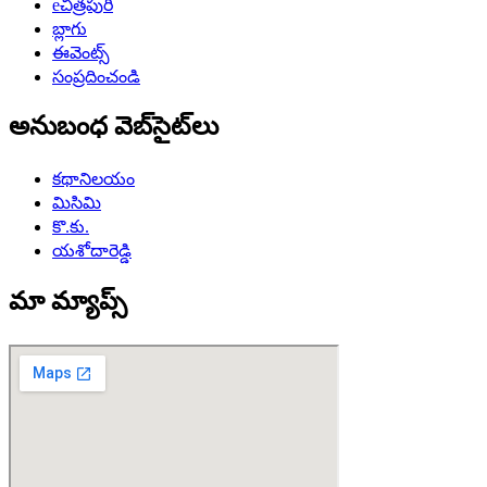
eచిత్రపురి
బ్లాగు
ఈవెంట్స్
సంప్రదించండి
అనుబంధ వెబ్‌సైట్‌లు
కథానిలయం
మిసిమి
కొ.కు.
యశోదారెడ్డి
మా మ్యాప్స్