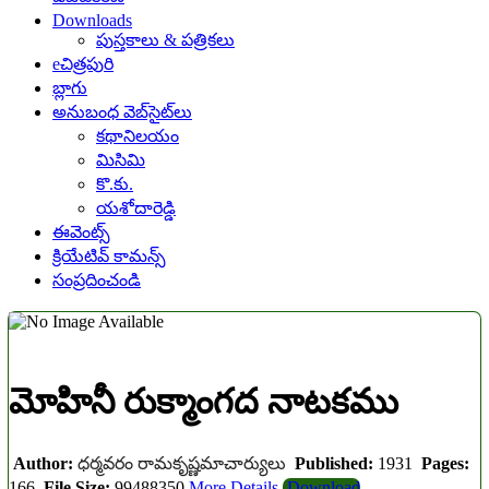
Downloads
పుస్తకాలు & పత్రికలు
eచిత్రపురి
బ్లాగు
అనుబంధ వెబ్‌సైట్‌లు
కథానిలయం
మిసిమి
కొ.కు.
యశోదారెడ్డి
ఈవెంట్స్
క్రియేటివ్ కామన్స్
సంప్రదించండి
మోహినీ రుక్మాంగద నాటకము
Author:
ధర్మవరం రామకృష్ణమాచార్యులు
Published:
1931
Pages:
166
File Size:
99488350
More Details
Download