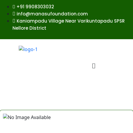
+91 9908303032
info@manasufoundation.com
Kaniampadu Village Near Varikuntapadu SPSR
Nellore District