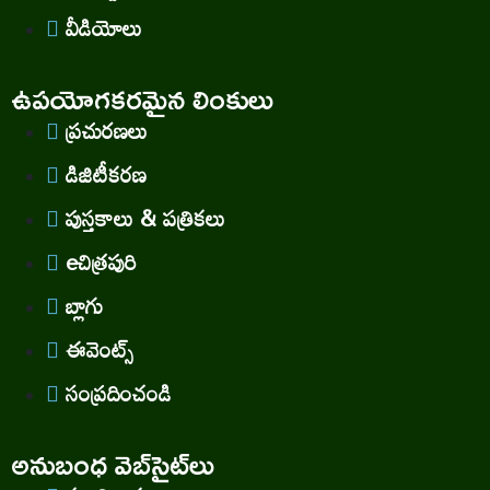
వీడియోలు
ఉపయోగకరమైన లింకులు
ప్రచురణలు
డిజిటీకరణ
పుస్తకాలు & పత్రికలు
eచిత్రపురి
బ్లాగు
ఈవెంట్స్
సంప్రదించండి
అనుబంధ వెబ్‌సైట్‌లు