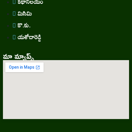
కథానిలయం
మిసిమి
కొ.కు.
యశోదారెడ్డి
మా మ్యాప్స్