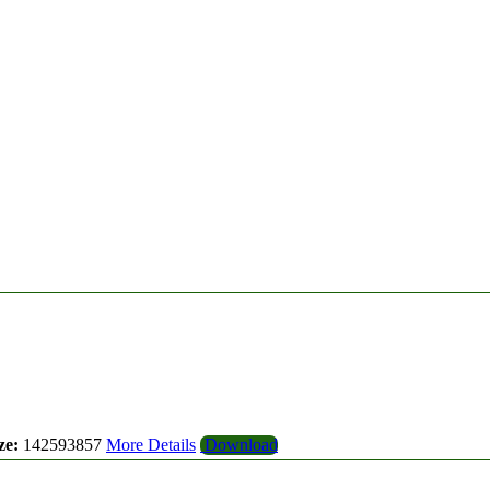
ze:
142593857
More Details
Download