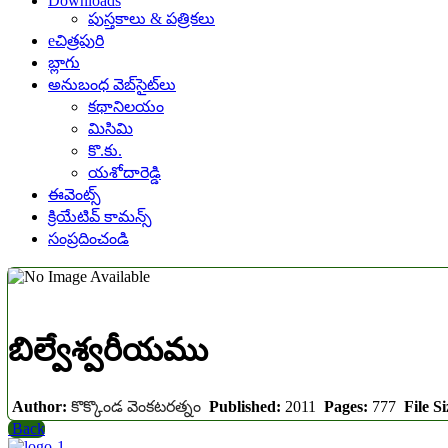
Downloads
పుస్తకాలు & పత్రికలు
eచిత్రపురి
బ్లాగు
అనుబంధ వెబ్‌సైట్‌లు
కథానిలయం
మిసిమి
కొ.కు.
యశోదారెడ్డి
ఈవెంట్స్
క్రియేటివ్ కామన్స్
సంప్రదించండి
బిల్వేశ్వరీయము
Author:
కొక్కొండ వెంకటరత్నం
Published:
2011
Pages:
777
File Si
Back