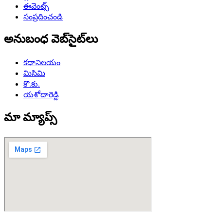
ఈవెంట్స్
సంప్రదించండి
అనుబంధ వెబ్‌సైట్‌లు
కథానిలయం
మిసిమి
కొ.కు.
యశోదారెడ్డి
మా మ్యాప్స్