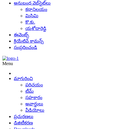
అనుబంధ వెబ్‌సైట్‌లు
కథానిలయం
మిసిమి
కొ.కు.
యశోదారెడ్డి
ఈవెంట్స్
క్రియేటివ్ కామన్స్
సంప్రదించండి
Menu
మాగురించి
పరిచయం
టీమ్
సహకారం
అవార్డులు
వీడియోలు
ప్రచురణలు
డిజిటీకరణ