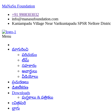
MaNaSu Foundation
+91 9908303032
info@manasufoundation.com
Kaniampadu Village Near Varikuntapadu SPSR Nellore Distric
Menu
మాగురించి
పరిచయం
టీమ్
సహకారం
అవార్డులు
వీడియోలు
ప్రచురణలు
డిజిటీకరణ
Downloads
పుస్తకాలు & పత్రికలు
eచిత్రపురి
బ్లాగు