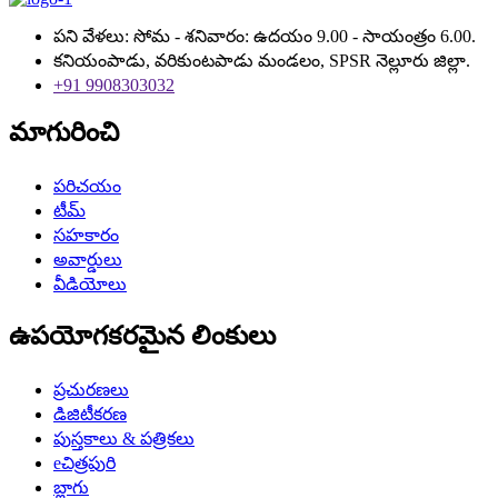
పని వేళలు: సోమ - శనివారం: ఉదయం 9.00 - సాయంత్రం 6.00.
కనియంపాడు, వరికుంటపాడు మండలం, SPSR నెల్లూరు జిల్లా.
+91 9908303032
మాగురించి
పరిచయం
టీమ్
సహకారం
అవార్డులు
వీడియోలు
ఉపయోగకరమైన లింకులు
ప్రచురణలు
డిజిటీకరణ
పుస్తకాలు & పత్రికలు
eచిత్రపురి
బ్లాగు