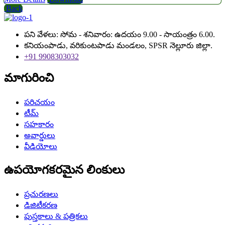
Back
పని వేళలు: సోమ - శనివారం: ఉదయం 9.00 - సాయంత్రం 6.00.
కనియంపాడు, వరికుంటపాడు మండలం, SPSR నెల్లూరు జిల్లా.
+91 9908303032
మాగురించి
పరిచయం
టీమ్
సహకారం
అవార్డులు
వీడియోలు
ఉపయోగకరమైన లింకులు
ప్రచురణలు
డిజిటీకరణ
పుస్తకాలు & పత్రికలు