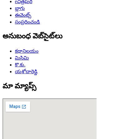
eచిత్రపురి
బ్లాగు
ఈవెంట్స్
సంప్రదించండి
అనుబంధ వెబ్‌సైట్‌లు
కథానిలయం
మిసిమి
కొ.కు.
యశోదారెడ్డి
మా మ్యాప్స్