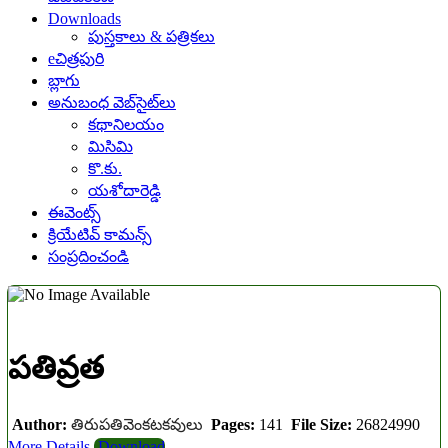
Downloads
పుస్తకాలు & పత్రికలు
eచిత్రపురి
బ్లాగు
అనుబంధ వెబ్‌సైట్‌లు
కథానిలయం
మిసిమి
కొ.కు.
యశోదారెడ్డి
ఈవెంట్స్
క్రియేటివ్ కామన్స్
సంప్రదించండి
పతివ్రత
Author:
తిరుపతివెంకటకవులు
Pages:
141
File Size:
26824990
More Details
Download