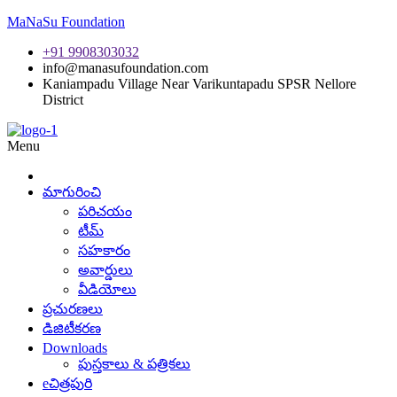
MaNaSu Foundation
+91 9908303032
info@manasufoundation.com
Kaniampadu Village Near Varikuntapadu SPSR Nellore
District
Menu
మాగురించి
పరిచయం
టీమ్
సహకారం
అవార్డులు
వీడియోలు
ప్రచురణలు
డిజిటీకరణ
Downloads
పుస్తకాలు & పత్రికలు
eచిత్రపురి