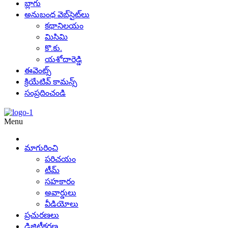
బ్లాగు
అనుబంధ వెబ్‌సైట్‌లు
కథానిలయం
మిసిమి
కొ.కు.
యశోదారెడ్డి
ఈవెంట్స్
క్రియేటివ్ కామన్స్
సంప్రదించండి
Menu
మాగురించి
పరిచయం
టీమ్
సహకారం
అవార్డులు
వీడియోలు
ప్రచురణలు
డిజిటీకరణ