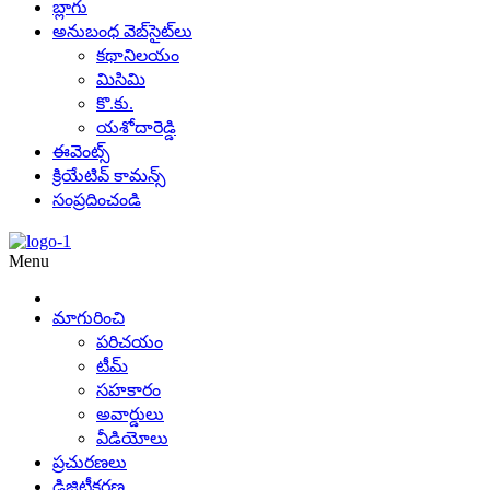
బ్లాగు
అనుబంధ వెబ్‌సైట్‌లు
కథానిలయం
మిసిమి
కొ.కు.
యశోదారెడ్డి
ఈవెంట్స్
క్రియేటివ్ కామన్స్
సంప్రదించండి
Menu
మాగురించి
పరిచయం
టీమ్
సహకారం
అవార్డులు
వీడియోలు
ప్రచురణలు
డిజిటీకరణ