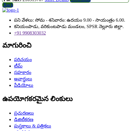
Back
పని వేళలు: సోమ - శనివారం: ఉదయం 9.00 - సాయంత్రం 6.00.
కనియంపాడు, వరికుంటపాడు మండలం, SPSR నెల్లూరు జిల్లా.
+91 9908303032
మాగురించి
పరిచయం
టీమ్
సహకారం
అవార్డులు
వీడియోలు
ఉపయోగకరమైన లింకులు
ప్రచురణలు
డిజిటీకరణ
పుస్తకాలు & పత్రికలు