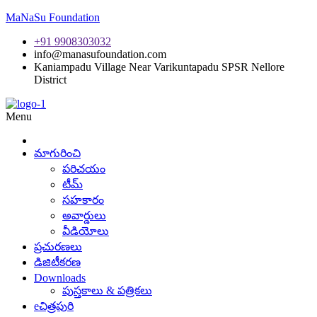
MaNaSu Foundation
+91 9908303032
info@manasufoundation.com
Kaniampadu Village Near Varikuntapadu SPSR Nellore
District
Menu
మాగురించి
పరిచయం
టీమ్
సహకారం
అవార్డులు
వీడియోలు
ప్రచురణలు
డిజిటీకరణ
Downloads
పుస్తకాలు & పత్రికలు
eచిత్రపురి