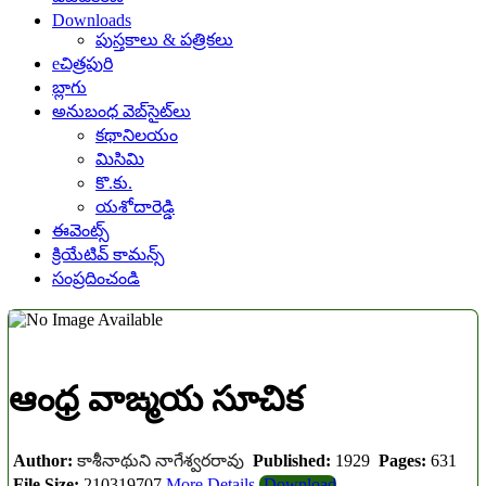
Downloads
పుస్తకాలు & పత్రికలు
eచిత్రపురి
బ్లాగు
అనుబంధ వెబ్‌సైట్‌లు
కథానిలయం
మిసిమి
కొ.కు.
యశోదారెడ్డి
ఈవెంట్స్
క్రియేటివ్ కామన్స్
సంప్రదించండి
ఆంధ్ర వాఙ్మయ సూచిక
Author:
కాశీనాథుని నాగేశ్వరరావు
Published:
1929
Pages:
631
File Size:
210319707
More Details
Download