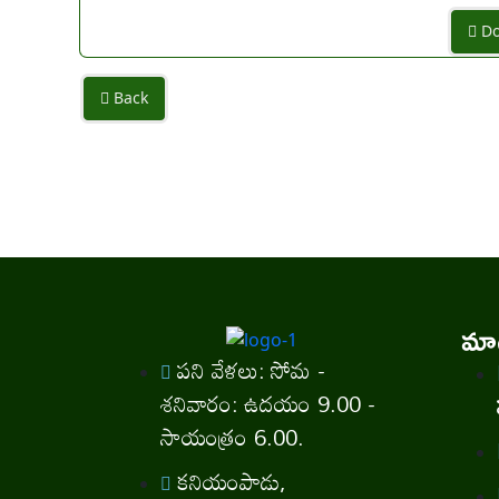
Do
Back
మాగ
పని వేళలు: సోమ -
శనివారం: ఉదయం 9.00 -
సాయంత్రం 6.00.
కనియంపాడు,