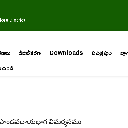
ore District
ురణలు
డిజిటీకరణ
Downloads
eచిత్రపురి
బ్లా
ించండి
ుపాండవదాయభాగ విమర్శనము