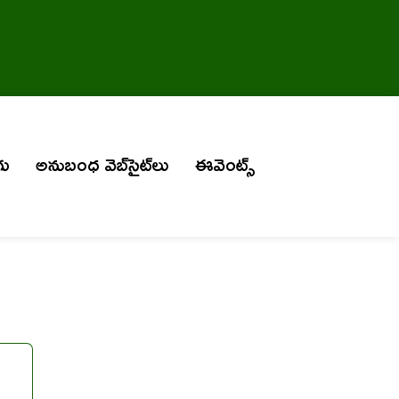
గు
అనుబంధ వెబ్‌సైట్‌లు
ఈవెంట్స్