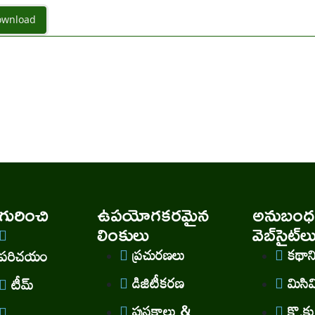
wnload
ురించి
ఉపయోగకరమైన
అనుబంధ
లింకులు
వెబ్‌సైట్‌ల
ప్రచురణలు
కథా
పరిచయం
డిజిటీకరణ
మిసి
టీమ్
పుస్తకాలు &
కొ.కు