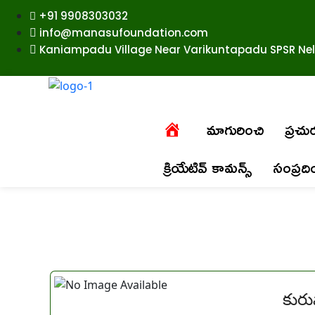
+91 9908303032
info@manasufoundation.com
Kaniampadu Village Near Varikuntapadu SPSR Nell
మాగురించి
ప్రచ
క్రియేటివ్ కామన్స్
సంప్రద
కుర