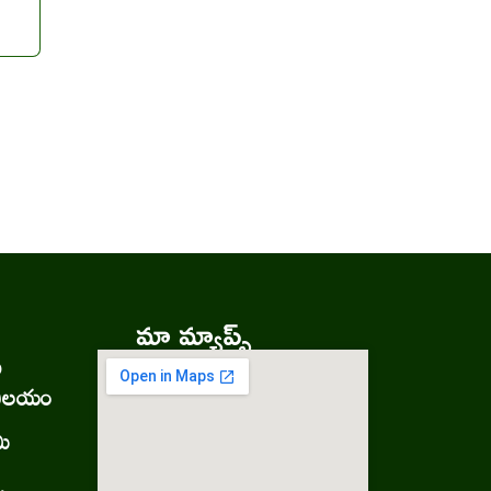
మా మ్యాప్స్
ు
నిలయం
మి
.