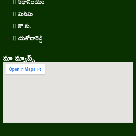
కథానిలయం
మిసిమి
కొ.కు.
యశోదారెడ్డి
మా మ్యాప్స్