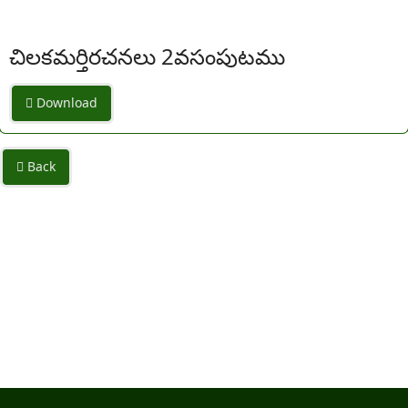
చిలకమర్తిరచనలు 2వసంపుటము
Download
Back