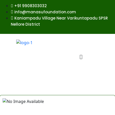
+91 9908303032
info@manasufoundation.com
Kaniampadu Village Near Varikuntapadu SPSR
Nellore District