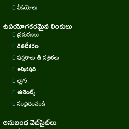
వీడియోలు
ఉపయోగకరమైన లింకులు
ప్రచురణలు
డిజిటీకరణ
పుస్తకాలు & పత్రికలు
eచిత్రపురి
బ్లాగు
ఈవెంట్స్
సంప్రదించండి
అనుబంధ వెబ్‌సైట్‌లు