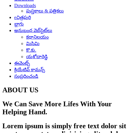
Downloads
పుస్తకాలు & పత్రికలు
eచిత్రపురి
బ్లాగు
అనుబంధ వెబ్‌సైట్‌లు
కథానిలయం
మిసిమి
కొ.కు.
యశోదారెడ్డి
ఈవెంట్స్
క్రియేటివ్ కామన్స్
సంప్రదించండి
ABOUT US
We Can Save More Lifes With Your
Helping Hand.
Lorem ipsum is simply free text dolor sit