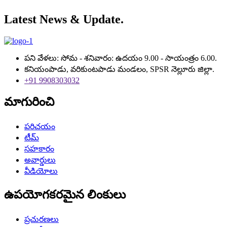
Latest News & Update.
పని వేళలు: సోమ - శనివారం: ఉదయం 9.00 - సాయంత్రం 6.00.
కనియంపాడు, వరికుంటపాడు మండలం, SPSR నెల్లూరు జిల్లా.
+91 9908303032
మాగురించి
పరిచయం
టీమ్
సహకారం
అవార్డులు
వీడియోలు
ఉపయోగకరమైన లింకులు
ప్రచురణలు