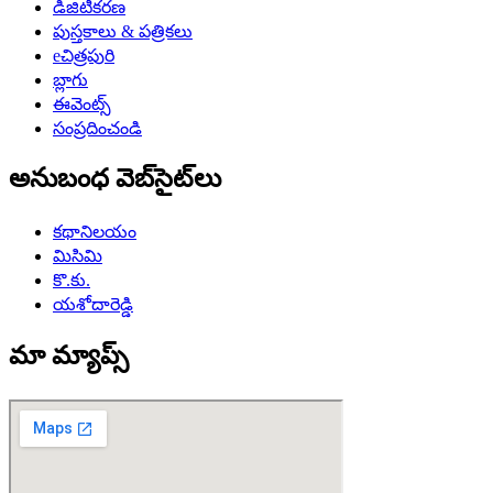
డిజిటీకరణ
పుస్తకాలు & పత్రికలు
eచిత్రపురి
బ్లాగు
ఈవెంట్స్
సంప్రదించండి
అనుబంధ వెబ్‌సైట్‌లు
కథానిలయం
మిసిమి
కొ.కు.
యశోదారెడ్డి
మా మ్యాప్స్