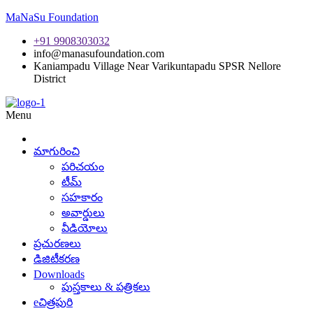
MaNaSu Foundation
+91 9908303032
info@manasufoundation.com
Kaniampadu Village Near Varikuntapadu SPSR Nellore
District
Menu
మాగురించి
పరిచయం
టీమ్
సహకారం
అవార్డులు
వీడియోలు
ప్రచురణలు
డిజిటీకరణ
Downloads
పుస్తకాలు & పత్రికలు
eచిత్రపురి