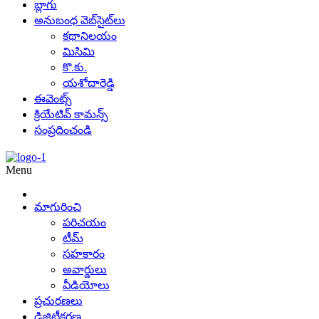
బ్లాగు
అనుబంధ వెబ్‌సైట్‌లు
కథానిలయం
మిసిమి
కొ.కు.
యశోదారెడ్డి
ఈవెంట్స్
క్రియేటివ్ కామన్స్
సంప్రదించండి
Menu
మాగురించి
పరిచయం
టీమ్
సహకారం
అవార్డులు
వీడియోలు
ప్రచురణలు
డిజిటీకరణ