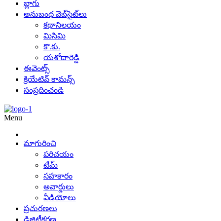
బ్లాగు
అనుబంధ వెబ్‌సైట్‌లు
కథానిలయం
మిసిమి
కొ.కు.
యశోదారెడ్డి
ఈవెంట్స్
క్రియేటివ్ కామన్స్
సంప్రదించండి
Menu
మాగురించి
పరిచయం
టీమ్
సహకారం
అవార్డులు
వీడియోలు
ప్రచురణలు
డిజిటీకరణ