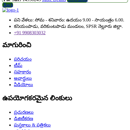
Back
పని వేళలు: సోమ - శనివారం: ఉదయం 9.00 - సాయంత్రం 6.00.
కనియంపాడు, వరికుంటపాడు మండలం, SPSR నెల్లూరు జిల్లా.
+91 9908303032
మాగురించి
పరిచయం
టీమ్
సహకారం
అవార్డులు
వీడియోలు
ఉపయోగకరమైన లింకులు
ప్రచురణలు
డిజిటీకరణ
పుస్తకాలు & పత్రికలు