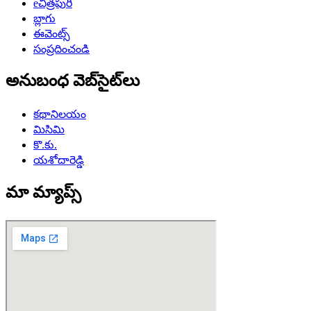
eచిత్రపురి
బ్లాగు
ఈవెంట్స్
సంప్రదించండి
అనుబంధ వెబ్‌సైట్‌లు
కథానిలయం
మిసిమి
కొ.కు.
యశోదారెడ్డి
మా మ్యాప్స్