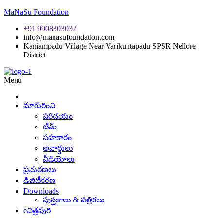
MaNaSu Foundation
+91 9908303032
info@manasufoundation.com
Kaniampadu Village Near Varikuntapadu SPSR Nellore
District
Menu
మాగురించి
పరిచయం
టీమ్
సహకారం
అవార్డులు
వీడియోలు
ప్రచురణలు
డిజిటీకరణ
Downloads
పుస్తకాలు & పత్రికలు
eచిత్రపురి