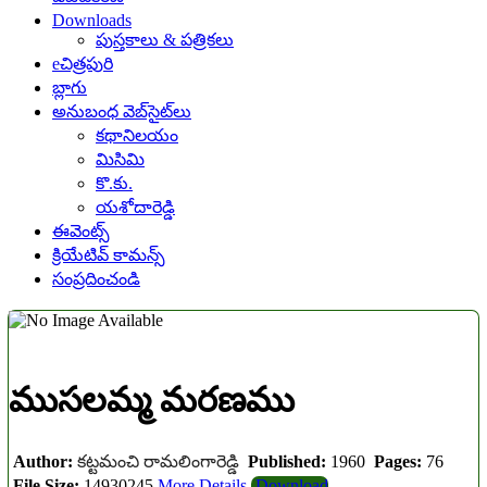
Downloads
పుస్తకాలు & పత్రికలు
eచిత్రపురి
బ్లాగు
అనుబంధ వెబ్‌సైట్‌లు
కథానిలయం
మిసిమి
కొ.కు.
యశోదారెడ్డి
ఈవెంట్స్
క్రియేటివ్ కామన్స్
సంప్రదించండి
ముసలమ్మ మరణము
Author:
కట్టమంచి రామలింగారెడ్డి
Published:
1960
Pages:
76
File Size:
14930245
More Details
Download