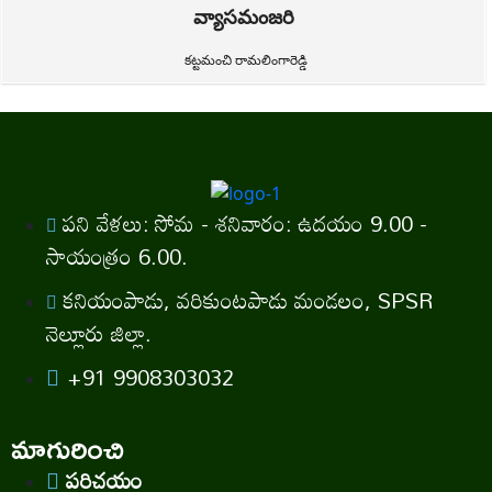
వ్యాసమంజరి
కట్టమంచి రామలింగారెడ్డి
పని వేళలు: సోమ - శనివారం: ఉదయం 9.00 -
సాయంత్రం 6.00.
కనియంపాడు, వరికుంటపాడు మండలం, SPSR
నెల్లూరు జిల్లా.
+91 9908303032
మాగురించి
పరిచయం