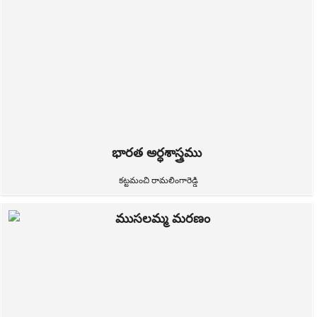
భారత అర్ధశాస్త్రము
కట్టమంచి రామలింగారెడ్డి