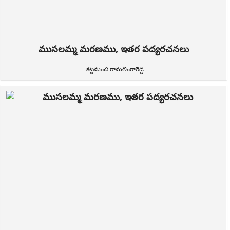
ముసలమ్మ మరణము, ఇతర పద్యరచనలు
కట్టమంచి రామలింగారెడ్డి