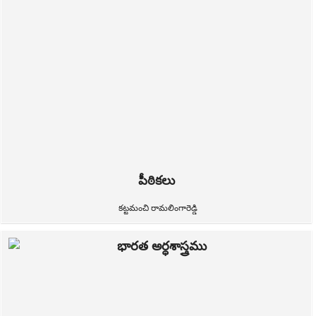
పీఠికలు
కట్టమంచి రామలింగారెడ్డి