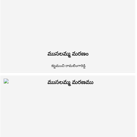
ముసలమ్మ మరణం
కట్టమంచి రామలింగారెడ్డి