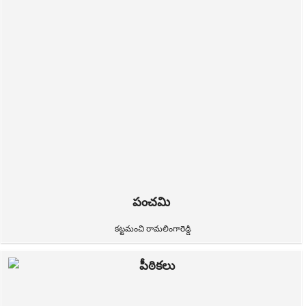
పంచమి
కట్టమంచి రామలింగారెడ్డి