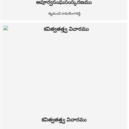
అపూర్వసంఘసంస్కరణము
కట్టమంచి రామలింగారెడ్డి
కవిత్వతత్త్వ విచారము