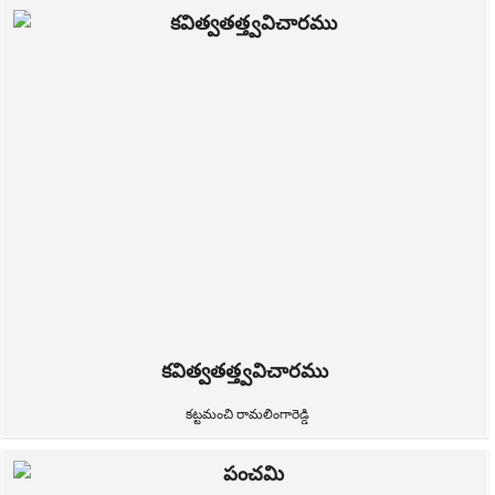
కవిత్వతత్త్వవిచారము
కట్టమంచి రామలింగారెడ్డి