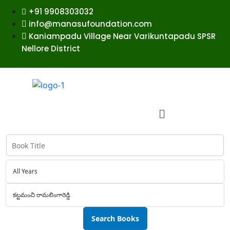
+91 9908303032
info@manasufoundation.com
Kaniampadu Village Near Varikuntapadu SPSR
Nellore District