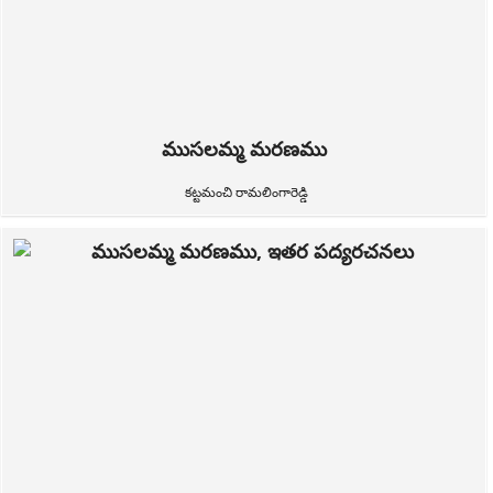
ముసలమ్మ మరణము
కట్టమంచి రామలింగారెడ్డి