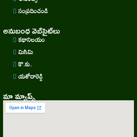
సంప్రదించండి
అనుబంధ వెబ్‌సైట్‌లు
కథానిలయం
మిసిమి
కొ.కు.
యశోదారెడ్డి
మా మ్యాప్స్