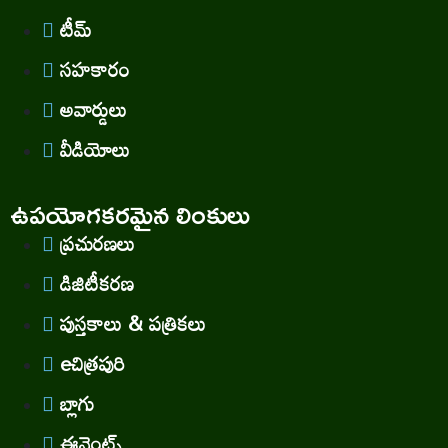
టీమ్
సహకారం
అవార్డులు
వీడియోలు
ఉపయోగకరమైన లింకులు
ప్రచురణలు
డిజిటీకరణ
పుస్తకాలు & పత్రికలు
eచిత్రపురి
బ్లాగు
ఈవెంట్స్