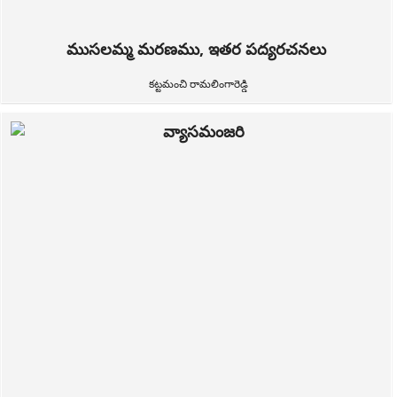
ముసలమ్మ మరణము, ఇతర పద్యరచనలు
కట్టమంచి రామలింగారెడ్డి