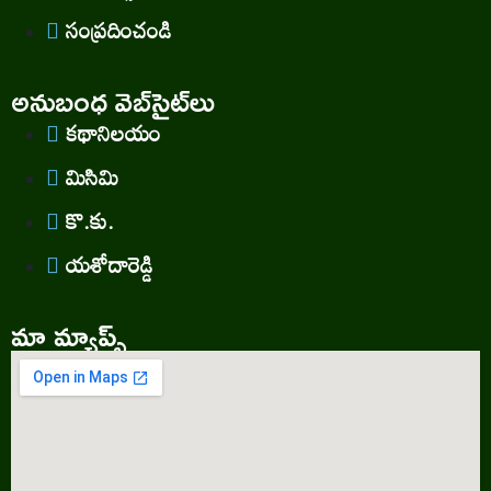
సంప్రదించండి
అనుబంధ వెబ్‌సైట్‌లు
కథానిలయం
మిసిమి
కొ.కు.
యశోదారెడ్డి
మా మ్యాప్స్