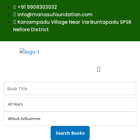
+91 9908303032
info@manasufoundation.com
Kaniampadu Village Near Varikuntapadu SPSR
Nellore District