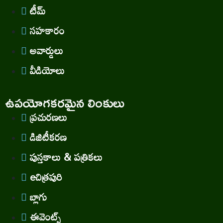
టీమ్
సహకారం
అవార్డులు
వీడియోలు
ఉపయోగకరమైన లింకులు
ప్రచురణలు
డిజిటీకరణ
పుస్తకాలు & పత్రికలు
eచిత్రపురి
బ్లాగు
ఈవెంట్స్