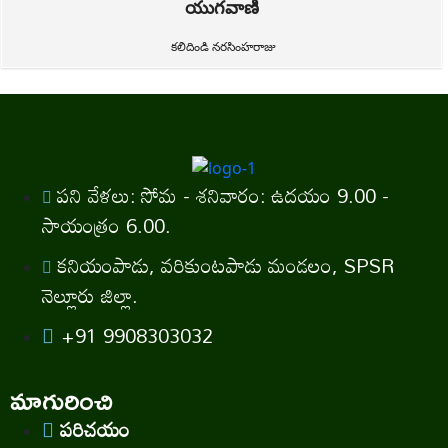
యుగవాణి
కలిదిండి నరసింహరాజు
పని వేళలు: సోమ - శనివారం: ఉదయం 9.00 -
సాయంత్రం 6.00.
కనియంపాడు, వరికుంటపాడు మండలం, SPSR
నెల్లూరు జిల్లా.
+91 9908303032
మాగురించి
పరిచయం