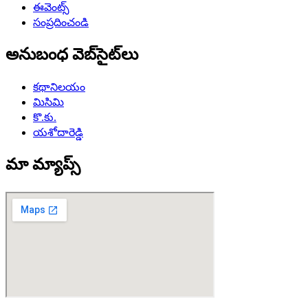
ఈవెంట్స్
సంప్రదించండి
అనుబంధ వెబ్‌సైట్‌లు
కథానిలయం
మిసిమి
కొ.కు.
యశోదారెడ్డి
మా మ్యాప్స్