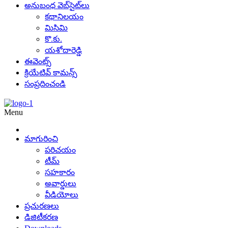
అనుబంధ వెబ్‌సైట్‌లు
కథానిలయం
మిసిమి
కొ.కు.
యశోదారెడ్డి
ఈవెంట్స్
క్రియేటివ్ కామన్స్
సంప్రదించండి
Menu
మాగురించి
పరిచయం
టీమ్
సహకారం
అవార్డులు
వీడియోలు
ప్రచురణలు
డిజిటీకరణ