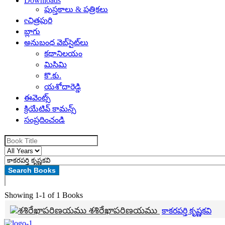
Downloads
పుస్తకాలు & పత్రికలు
eచిత్రపురి
బ్లాగు
అనుబంధ వెబ్‌సైట్‌లు
కథానిలయం
మిసిమి
కొ.కు.
యశోదారెడ్డి
ఈవెంట్స్
క్రియేటివ్ కామన్స్
సంప్రదించండి
Showing
1-1 of 1
Books
శశిరేఖాపరిణయము
కాకరపర్తి కృష్ణకవి