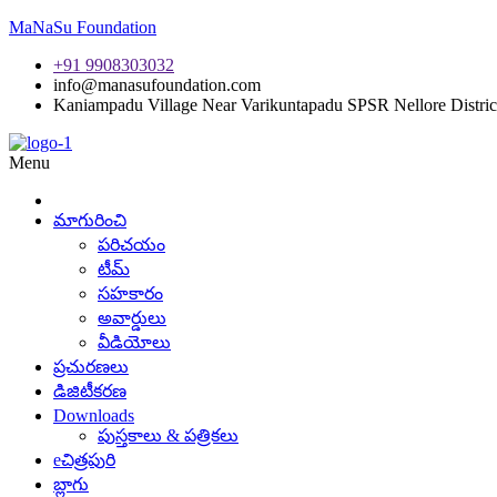
MaNaSu Foundation
+91 9908303032
info@manasufoundation.com
Kaniampadu Village Near Varikuntapadu SPSR Nellore Distric
Menu
మాగురించి
పరిచయం
టీమ్
సహకారం
అవార్డులు
వీడియోలు
ప్రచురణలు
డిజిటీకరణ
Downloads
పుస్తకాలు & పత్రికలు
eచిత్రపురి
బ్లాగు