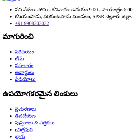
పని వేళలు: సోమ - శనివారం: ఉదయం 9.00 - సాయంత్రం 6.00.
కనియంపాడు, వరికుంటపాడు మండలం, SPSR నెల్లూరు జిల్లా.
+91 9908303032
మాగురించి
పరిచయం
టీమ్
సహకారం
అవార్డులు
వీడియోలు
ఉపయోగకరమైన లింకులు
ప్రచురణలు
డిజిటీకరణ
పుస్తకాలు & పత్రికలు
eచిత్రపురి
బ్లాగు