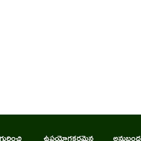
ురించి
ఉపయోగకరమైన
అనుబంధ