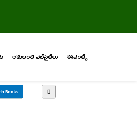
గు
అనుబంధ వెబ్‌సైట్‌లు
ఈవెంట్స్