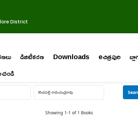
ore District
ురణలు
డిజిటీకరణ
Downloads
eచిత్రపురి
బ్లా
ించండి
Showing
1-1 of 1
Books