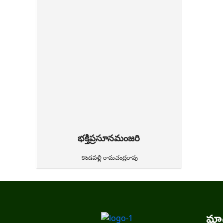
భక్తిప్రసూనమంజరి
కొండపల్లి రామచంద్రరావు
మాగ