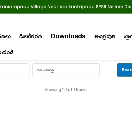
Kaniampadu Village Near Varikuntapadu SPSR Nellore Dist
ురణలు
డిజిటీకరణ
Downloads
eచిత్రపురి
బ్లా
ించండి
Showing
1-1 of 1
Books