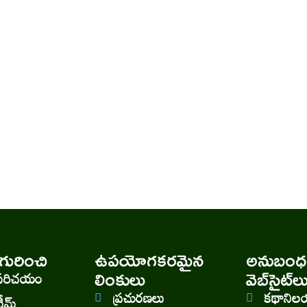
ురించి
ఉపయోగకరమైన
అనుబంధ
లింకులు
వెబ్‌సైట్‌ల
పరిచయం
ప్రచురణలు
కథాని
ీమ్