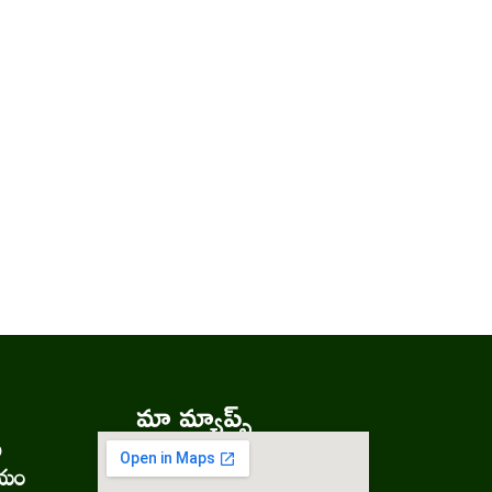
మా మ్యాప్స్
ు
లయం