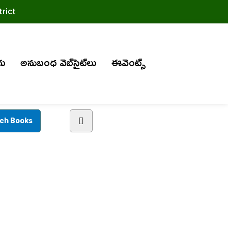
rict
గు
అనుబంధ వెబ్‌సైట్‌లు
ఈవెంట్స్