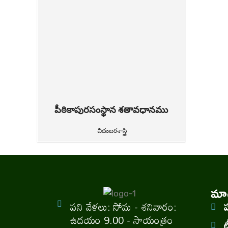
పీఠికాపురసంస్థాన శతావధానము
చిదంబరశాస్త్రి
మాగ
పని వేళలు: సోమ - శనివారం:
ఉదయం 9.00 - సాయంత్రం
ట