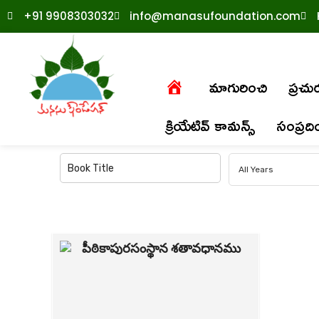
+91 9908303032
info@manasufoundation.com
మాగురించి
ప్రచ
క్రియేటివ్ కామన్స్
సంప్రద