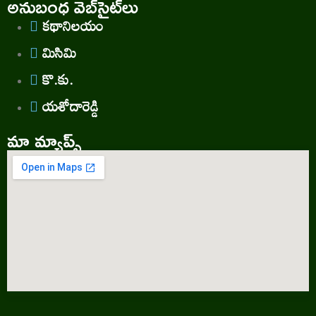
అనుబంధ వెబ్‌సైట్‌లు
కథానిలయం
మిసిమి
కొ.కు.
యశోదారెడ్డి
మా మ్యాప్స్