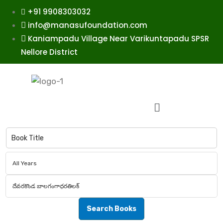
+91 9908303032
info@manasufoundation.com
Kaniampadu Village Near Varikuntapadu SPSR
Nellore District