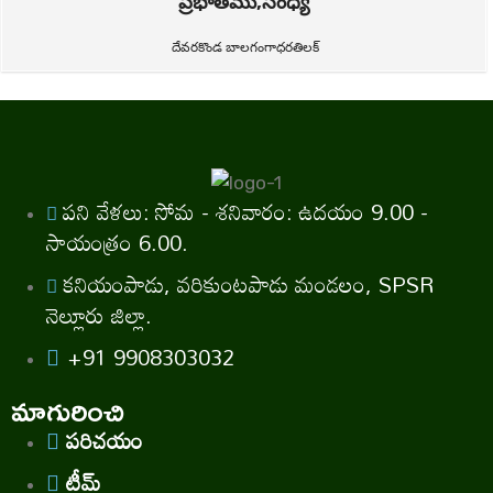
ప్రభాతము,సంధ్య
దేవరకొండ బాలగంగాధరతిలక్
పని వేళలు: సోమ - శనివారం: ఉదయం 9.00 -
సాయంత్రం 6.00.
కనియంపాడు, వరికుంటపాడు మండలం, SPSR
నెల్లూరు జిల్లా.
+91 9908303032
మాగురించి
పరిచయం
టీమ్