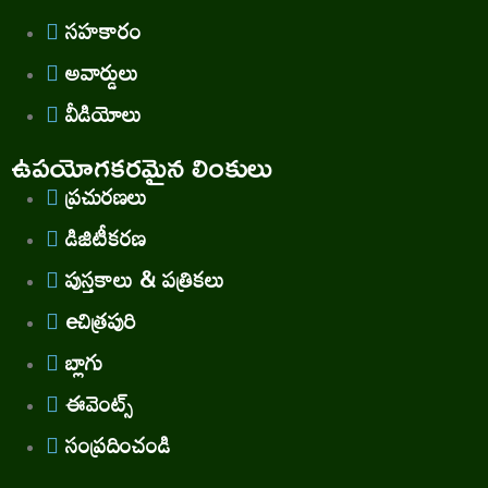
సహకారం
అవార్డులు
వీడియోలు
ఉపయోగకరమైన లింకులు
ప్రచురణలు
డిజిటీకరణ
పుస్తకాలు & పత్రికలు
eచిత్రపురి
బ్లాగు
ఈవెంట్స్
సంప్రదించండి