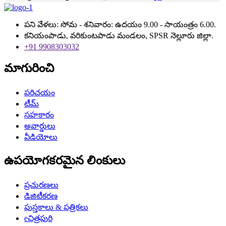
పని వేళలు: సోమ - శనివారం: ఉదయం 9.00 - సాయంత్రం 6.00.
కనియంపాడు, వరికుంటపాడు మండలం, SPSR నెల్లూరు జిల్లా.
+91 9908303032
మాగురించి
పరిచయం
టీమ్
సహకారం
అవార్డులు
వీడియోలు
ఉపయోగకరమైన లింకులు
ప్రచురణలు
డిజిటీకరణ
పుస్తకాలు & పత్రికలు
eచిత్రపురి