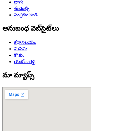
బ్లాగు
ఈవెంట్స్
సంప్రదించండి
అనుబంధ వెబ్‌సైట్‌లు
కథానిలయం
మిసిమి
కొ.కు.
యశోదారెడ్డి
మా మ్యాప్స్