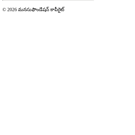
©
2026
మనసుఫౌండేషన్ కాపీరైట్