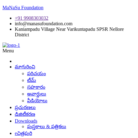
MaNaSu Foundation
+91 9908303032
info@manasufoundation.com
Kaniampadu Village Near Varikuntapadu SPSR Nellore
District
Menu
మాగురించి
పరిచయం
టీమ్
సహకారం
అవార్డులు
వీడియోలు
ప్రచురణలు
డిజిటీకరణ
Downloads
పుస్తకాలు & పత్రికలు
eచిత్రపురి