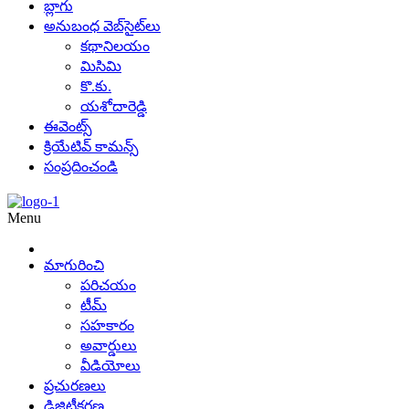
బ్లాగు
అనుబంధ వెబ్‌సైట్‌లు
కథానిలయం
మిసిమి
కొ.కు.
యశోదారెడ్డి
ఈవెంట్స్
క్రియేటివ్ కామన్స్
సంప్రదించండి
Menu
మాగురించి
పరిచయం
టీమ్
సహకారం
అవార్డులు
వీడియోలు
ప్రచురణలు
డిజిటీకరణ