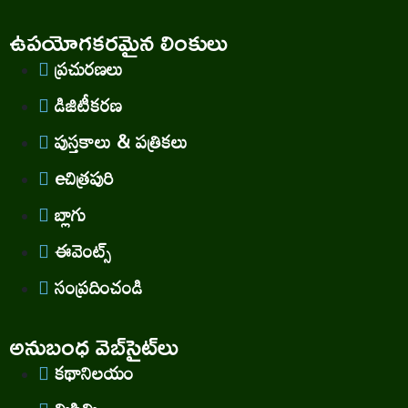
ఉపయోగకరమైన లింకులు
ప్రచురణలు
డిజిటీకరణ
పుస్తకాలు & పత్రికలు
eచిత్రపురి
బ్లాగు
ఈవెంట్స్
సంప్రదించండి
అనుబంధ వెబ్‌సైట్‌లు
కథానిలయం