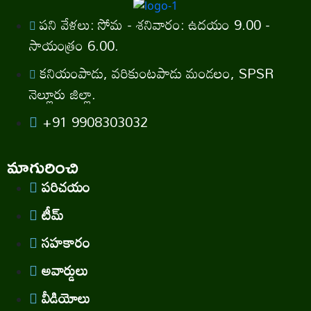
పని వేళలు: సోమ - శనివారం: ఉదయం 9.00 -
సాయంత్రం 6.00.
కనియంపాడు, వరికుంటపాడు మండలం, SPSR
నెల్లూరు జిల్లా.
+91 9908303032
మాగురించి
పరిచయం
టీమ్
సహకారం
అవార్డులు
వీడియోలు