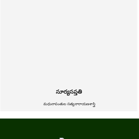
సూర్యసప్తతి
మధునాపంతుల సత్యనారాయణశాస్త్రి