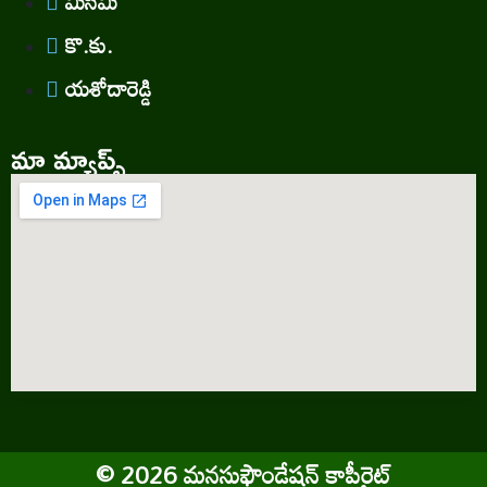
మిసిమి
కొ.కు.
యశోదారెడ్డి
మా మ్యాప్స్
©
2026
మనసుఫౌండేషన్ కాపీరైట్