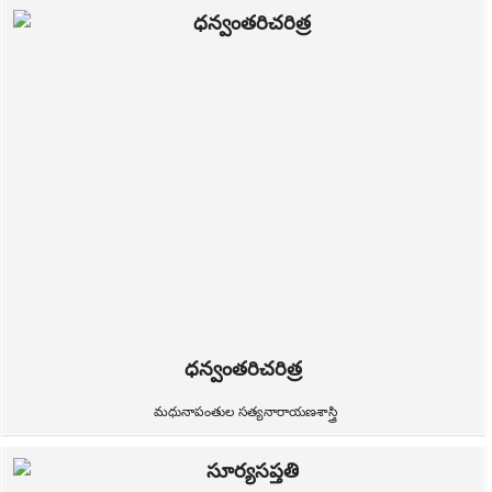
ధన్వంతరిచరిత్ర
మధునాపంతుల సత్యనారాయణశాస్త్రి