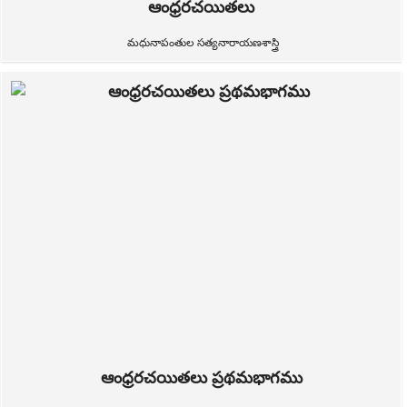
ఆంధ్రరచయితలు
మధునాపంతుల సత్యనారాయణశాస్త్రి
ఆంధ్రరచయితలు ప్రథమభాగము