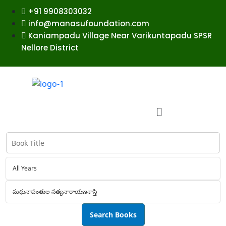
+91 9908303032
info@manasufoundation.com
Kaniampadu Village Near Varikuntapadu SPSR
Nellore District