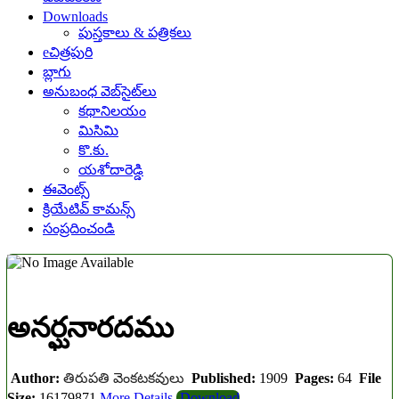
Downloads
పుస్తకాలు & పత్రికలు
eచిత్రపురి
బ్లాగు
అనుబంధ వెబ్‌సైట్‌లు
కథానిలయం
మిసిమి
కొ.కు.
యశోదారెడ్డి
ఈవెంట్స్
క్రియేటివ్ కామన్స్
సంప్రదించండి
అనర్ఘనారదము
Author:
తిరుపతి వెంకటకవులు
Published:
1909
Pages:
64
File
Size:
16179871
More Details
Download