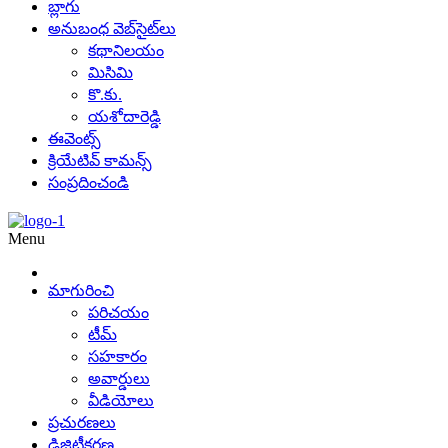
బ్లాగు
అనుబంధ వెబ్‌సైట్‌లు
కథానిలయం
మిసిమి
కొ.కు.
యశోదారెడ్డి
ఈవెంట్స్
క్రియేటివ్ కామన్స్
సంప్రదించండి
Menu
మాగురించి
పరిచయం
టీమ్
సహకారం
అవార్డులు
వీడియోలు
ప్రచురణలు
డిజిటీకరణ