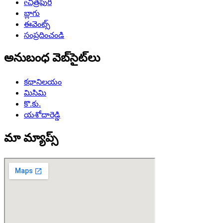
eచిత్రపురి
బ్లాగు
ఈవెంట్స్
సంప్రదించండి
అనుబంధ వెబ్‌సైట్‌లు
కథానిలయం
మిసిమి
కొ.కు.
యశోదారెడ్డి
మా మ్యాప్స్