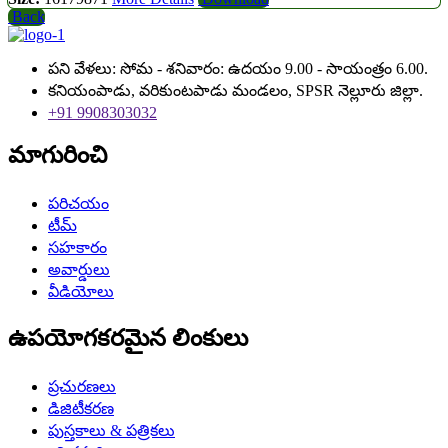
Back
పని వేళలు: సోమ - శనివారం: ఉదయం 9.00 - సాయంత్రం 6.00.
కనియంపాడు, వరికుంటపాడు మండలం, SPSR నెల్లూరు జిల్లా.
+91 9908303032
మాగురించి
పరిచయం
టీమ్
సహకారం
అవార్డులు
వీడియోలు
ఉపయోగకరమైన లింకులు
ప్రచురణలు
డిజిటీకరణ
పుస్తకాలు & పత్రికలు