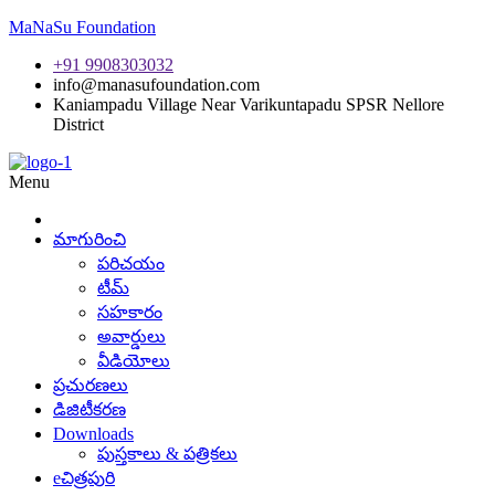
MaNaSu Foundation
+91 9908303032
info@manasufoundation.com
Kaniampadu Village Near Varikuntapadu SPSR Nellore
District
Menu
మాగురించి
పరిచయం
టీమ్
సహకారం
అవార్డులు
వీడియోలు
ప్రచురణలు
డిజిటీకరణ
Downloads
పుస్తకాలు & పత్రికలు
eచిత్రపురి