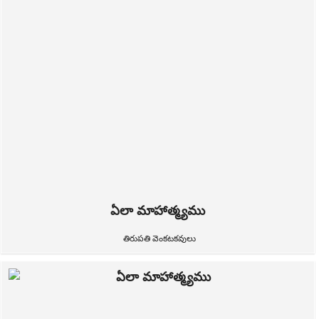
ఏలా మాహాత్మ్యము
తిరుపతి వెంకటకవులు