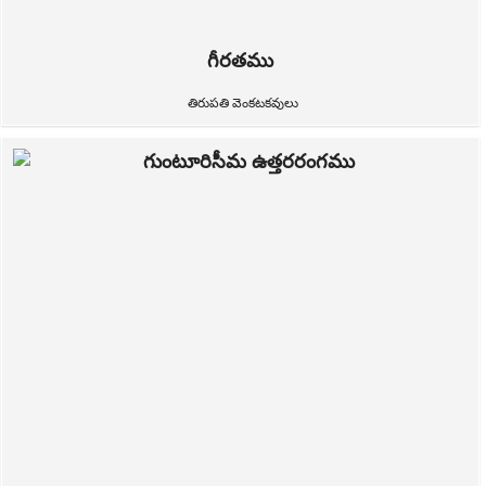
గీరతము
తిరుపతి వెంకటకవులు