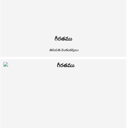
గీరతము
తిరుపతి వెంకటకవులు