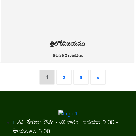
త్రిలోకీవిజయము
తిరుపతి వెంకటకవులు
1
2
3
»
పని వేళలు: సోమ - శనివారం: ఉదయం 9.00 -
సాయంత్రం 6.00.