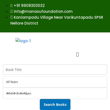
+91 9908303032
info@manasufoundation.com
Kaniampadu Village Near Varikuntapadu SPSR
Nellore District