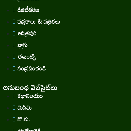
డిజిటీకరణ
పుస్తకాలు & పత్రికలు
eచిత్రపురి
బ్లాగు
ఈవెంట్స్
సంప్రదించండి
అనుబంధ వెబ్‌సైట్‌లు
కథానిలయం
మిసిమి
కొ.కు.
యశోదారెడ్డి