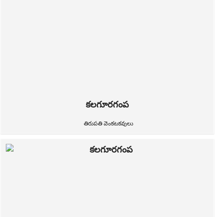
కలగూరగంప
తిరుపతి వెంకటకవులు