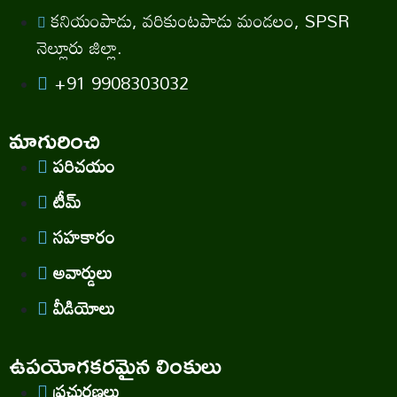
కనియంపాడు, వరికుంటపాడు మండలం, SPSR
నెల్లూరు జిల్లా.
+91 9908303032
మాగురించి
పరిచయం
టీమ్
సహకారం
అవార్డులు
వీడియోలు
ఉపయోగకరమైన లింకులు
ప్రచురణలు