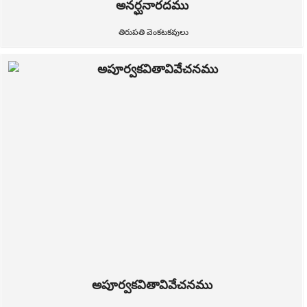
అనర్ఘనారదము
తిరుపతి వెంకటకవులు
అపూర్వకవితావివేచనము