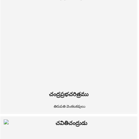
చంద్రప్రభచరిత్రము
తిరుపతి వెంకటకవులు