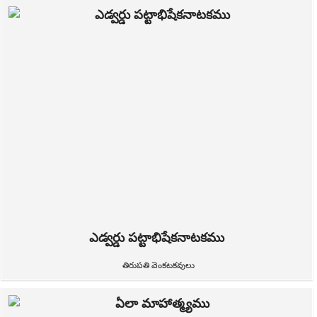
ఎడ్వర్డు పట్టాభిషేకనాటకము
తిరుపతి వెంకటకవులు