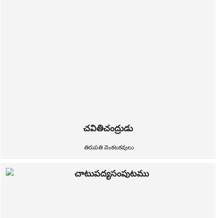
చవితిచంద్రుడు
తిరుపతి వెంకటకవులు