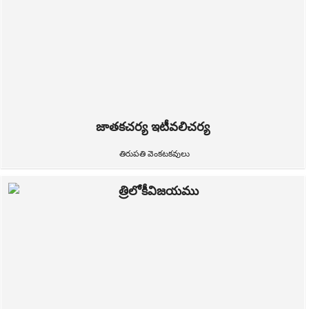
జాతకచర్య ఇటీవలిచర్య
తిరుపతి వెంకటకవులు