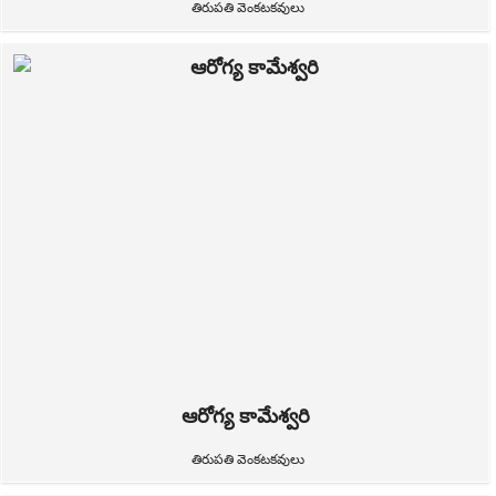
తిరుపతి వెంకటకవులు
ఆరోగ్య కామేశ్వరి
తిరుపతి వెంకటకవులు