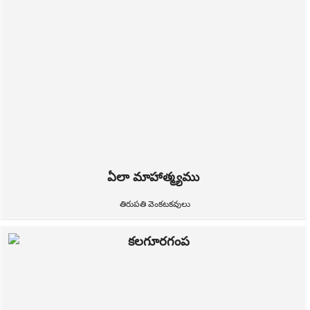
ఏలా మాహాత్మ్యము
తిరుపతి వెంకటకవులు