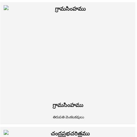
గ్రామసింహము
తిరుపతి వెంకటకవులు