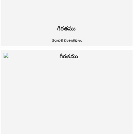
గీరతము
తిరుపతి వెంకటకవులు