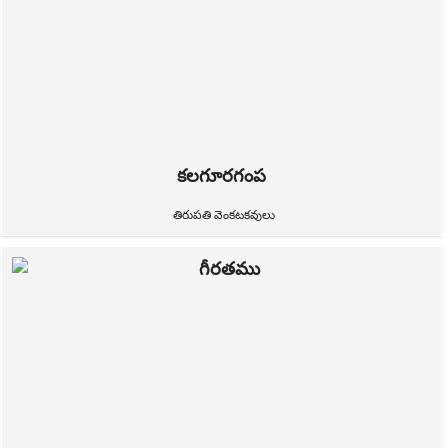
కలగూరగంప
తిరుపతి వెంకటకవులు