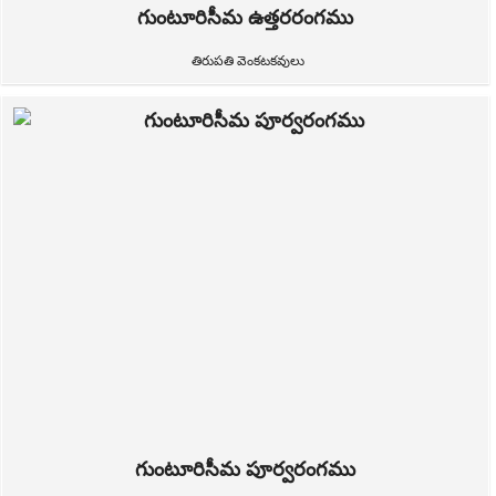
గుంటూరిసీమ ఉత్తరరంగము
తిరుపతి వెంకటకవులు
గుంటూరిసీమ పూర్వరంగము