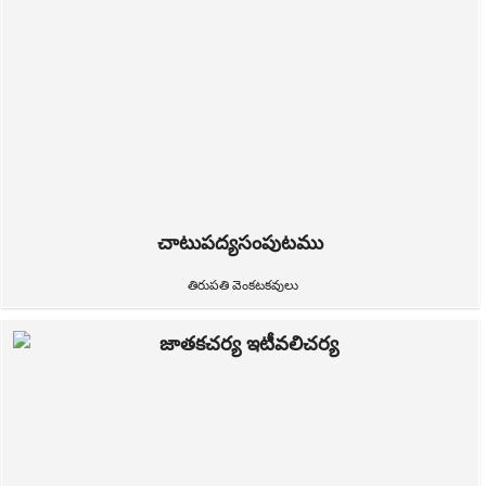
చాటుపద్యసంపుటము
తిరుపతి వెంకటకవులు